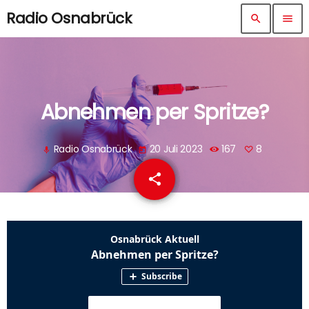
Radio Osnabrück
search
menu
Abnehmen per Spritze?
Radio Osnabrück
20 Juli 2023
167
8
mic
today
share
email
8