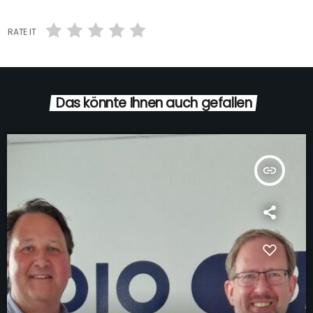
RATE IT
Das könnte Ihnen auch gefallen
insert_link