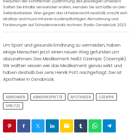
bedürfen der schriftlichen Zustimmung des jeweiligen Urhebers.
Sollten Sie Inhalte verwenden wollen, wenden Sie sich bitte an den
Seitenbetreiber. Wer gegen das Urheberrecht verstößt, macht sich
strafbar und muss mit einer kostenpflichtigen Abmahnung und
Forderungen auf Schadensersatz rechnen. Radio Osnabrück 2023.
Um Sport und gesunde Ernährung zu vermeiden, haben
einige Menschen jetzt einen neuen Weg gefunden um
abzunehmen. Das Medikament heißt Ozempic (Ozempik).
Wir wollten wissen wie das Medikament genau wirkt und
haben deshalb bei Jens Henrik Pott nachgefragt. Der ist
Apotheker in Osnabrück.
ABNEHMEN
ABNEHMSPRITZE
APOTHEKEN
OZEMPIK
SPRITZE
email