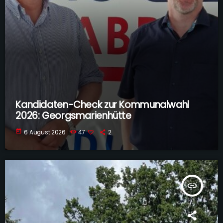
Kandidaten-Check zur Kommunalwahl
2026: Georgsmarienhütte
today
6 August 2026
47
2
insert_link