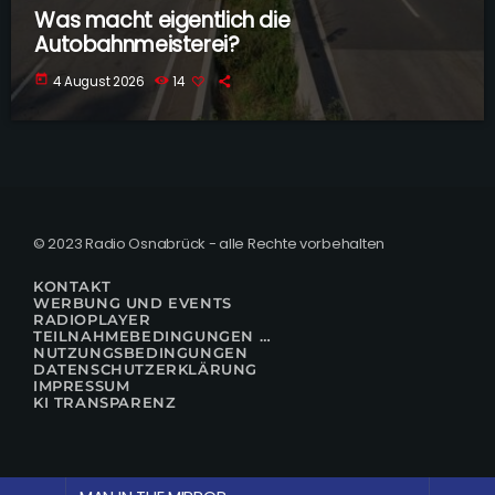
Was macht eigentlich die
Autobahnmeisterei?
today
4 August 2026
14
© 2023 Radio Osnabrück - alle Rechte vorbehalten
KONTAKT
WERBUNG UND EVENTS
RADIOPLAYER
TEILNAHMEBEDINGUNGEN FÜR GEWINNSPIELE
NUTZUNGSBEDINGUNGEN
DATENSCHUTZERKLÄRUNG
IMPRESSUM
KI TRANSPARENZ