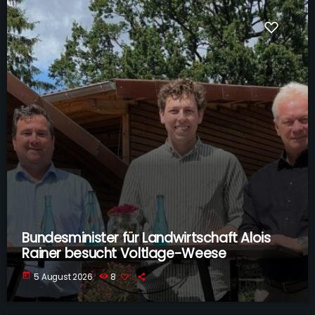
Bundesminister für Landwirtschaft Alois
Rainer besucht Voltlage-Weese
today
5 August 2026
8