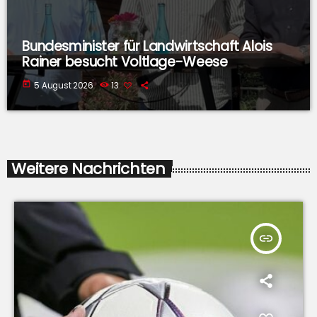
Bundesminister für Landwirtschaft Alois
Rainer besucht Voltlage-Weese
today
5 August 2026
13
Weitere Nachrichten
insert_link