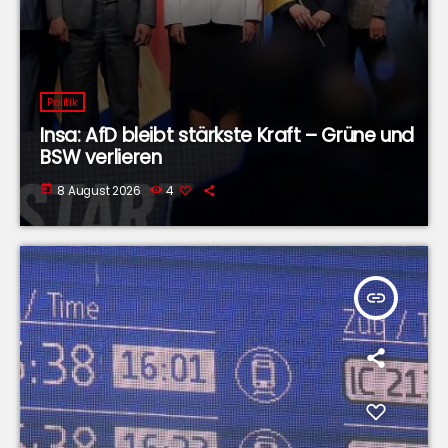
Politik
Insa: AfD bleibt stärkste Kraft – Grüne und
BSW verlieren
today
8 August 2026
4
insert_link