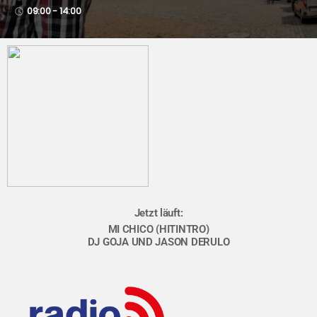
09:00 - 14:00
access_time
Jetzt läuft:
MI CHICO (HITINTRO)
DJ GOJA UND JASON DERULO