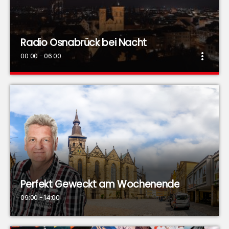
Radio Osnabrück bei Nacht
more_vert
00:00 - 06:00
Radio Osnabrück bei Nacht
close
Radio Osnabrück begleitet Euch mit der Musik Eures
Lebens durch die Nacht.
Perfekt Geweckt am Wochenende
09:00 - 14:00