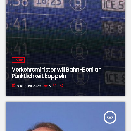
Politik
Verkehrsminister will Bahn-Boni an
Pünktlichkeit koppeln
today
8 August 2026
5
insert_link