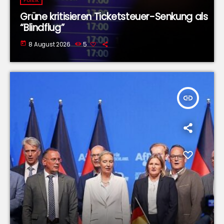
Politik
Grüne kritisieren Ticketsteuer-Senkung als
“Blindflug”
today
8 August 2026
5
insert_link