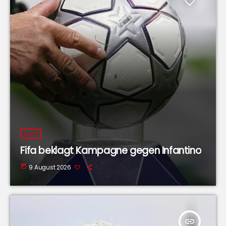
Sport
Fifa beklagt Kampagne gegen Infantino
today
9 August 2026
insert_link