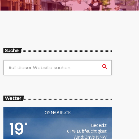
Suche
search
Wetter
OSNABRÜCK
19
°
Bedeckt
61% Luftfeuchtigkeit
Wind: 3m/s NNW