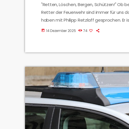
"Retten, Löschen, Bergen, Schützen!" Ob b
Retter der Feuerwehr sind immer für uns da. 
haben mit Philipp Retzlaff gesprochen. Er i
14 Dezember 2025
74
today