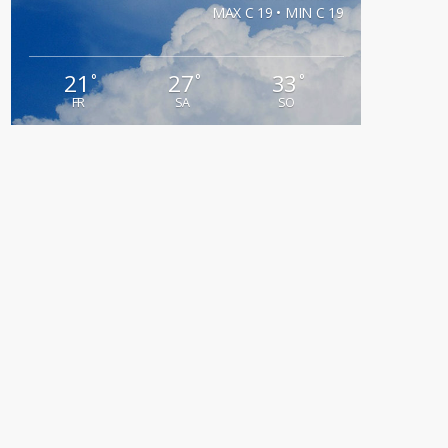
MAX C 19 • MIN C 19
21
27
33
°
°
°
FR
SA
SO