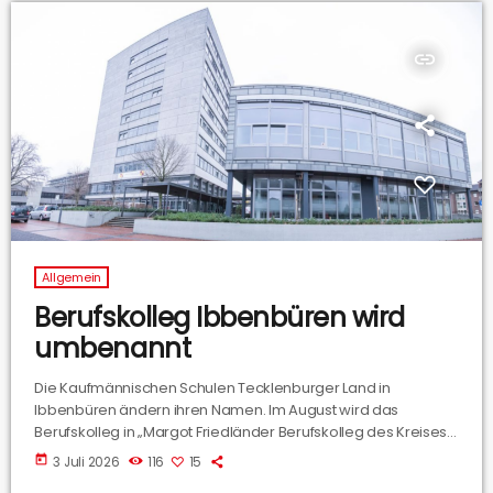
insert_link
Allgemein
Berufskolleg Ibbenbüren wird
umbenannt
Die Kaufmännischen Schulen Tecklenburger Land in
Ibbenbüren ändern ihren Namen. Im August wird das
Berufskolleg in „Margot Friedländer Berufskolleg des Kreises
Steinfurt“ umbenannt. Dazu ein Interview mit Schulleiterin Vera
today
3 Juli 2026
116
15
Winkler.