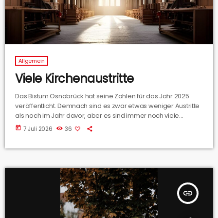
Allgemein
Viele Kirchenaustritte
Das Bistum Osnabrück hat seine Zahlen für das Jahr 2025
veröffentlicht. Demnach sind es zwar etwas weniger Austritte
als noch im Jahr davor, aber es sind immer noch viele
Menschen, die der Kirche den Rücken zudrehen. Dazu Ulrich
today
7 Juli 2026
36
Beckwermert aus der Domkapilatur des Bistums Osnabrück.
insert_link