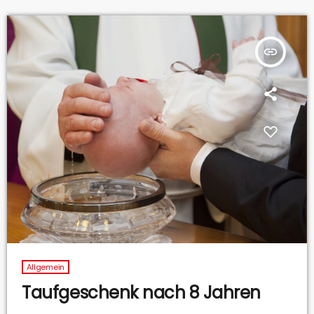
insert_link
Allgemein
Taufgeschenk nach 8 Jahren