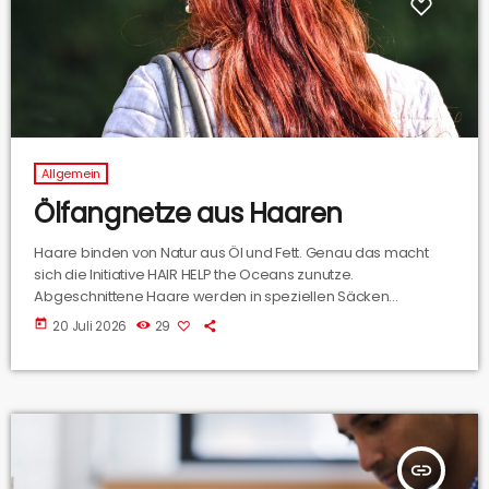
Allgemein
Ölfangnetze aus Haaren
Haare binden von Natur aus Öl und Fett. Genau das macht
sich die Initiative HAIR HELP the Oceans zunutze.
Abgeschnittene Haare werden in speziellen Säcken
gesammelt, zu Rollen und Matten verarbeitet und als
today
20 Juli 2026
29
natürliche Ölfangnetze in Gewässern eingesetzt. Ein
Kilogramm Haar kann bis zu acht Kilogramm Öl aus dem
Wasser filtern. Wir haben darüber mit Sandra Schröer
gesprochen.
insert_link