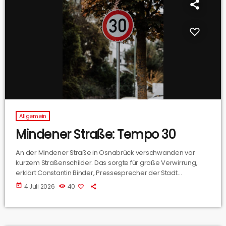
Allgemein
Mindener Straße: Tempo 30
An der Mindener Straße in Osnabrück verschwanden vor
kurzem Straßenschilder. Das sorgte für große Verwirrung,
erklärt Constantin Binder, Pressesprecher der Stadt
Osnabrück bei uns im Interview.
today
4 Juli 2026
40