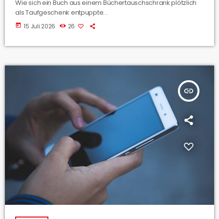
Wie sich ein Buch aus einem Büchertauschschrank plötzlich
als Taufgeschenk entpuppte...
today
15 Juli 2026
26
insert_link