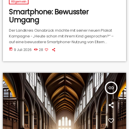
Allgemein
Smartphone: Bewusster
Umgang
Der Landkreis Osnabrück möchte mit seiner neuen Plakat
Kampagne - „Heute schon mit ihrem Kind gesprochen?“ –
auf eine bewusstere Smartphone-Nutzung von Eltern
hinweisen. Janna Fabian vom Fachdienst für Jugend des
today
9 Juli 2026
28
Landkreises Osnabrücks hat uns die Aktion mal näher
gebracht.
insert_link