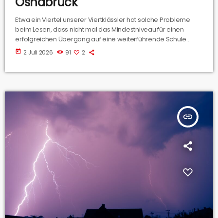
Osnabrück
Etwa ein Viertel unserer Viertklässler hat solche Probleme
beim Lesen, dass nicht mal das Mindestniveau für einen
erfolgreichen Übergang auf eine weiterführende Schule
erreicht wird. Dabei unterstützen soll die Bildungsoffensive
today
2 Juli 2026
91
2
BILDUNG100, die vor diesem Hintergrund von der
Bildungsregion Landkreis Osnabrück, der Westenergie AG
und der Public Entertainment AG gestartet wurde.
insert_link