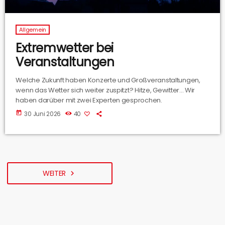
Allgemein
Extremwetter bei
Veranstaltungen
Welche Zukunft haben Konzerte und Großveranstaltungen,
wenn das Wetter sich weiter zuspitzt? Hitze, Gewitter... Wir
haben darüber mit zwei Experten gesprochen.
today
30 Juni 2026
40
WEITER
navigate_next