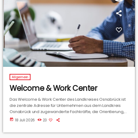
Allgemein
Welcome & Work Center
Das Welcome & Work Center des Landkreises Osnabrück ist
die zentrale Adresse für Unternehmen aus dem Landkreis
Osnabrück und zugewanderte Fachkräfte, die Orientierung,
Beratung und Unterstützung suchen.
today
18 Juli 2026
23