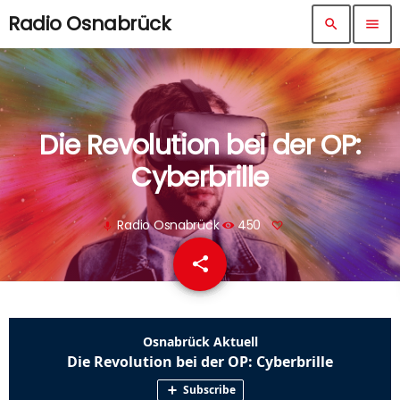
Radio Osnabrück
search
menu
Die Revolution bei der OP:
Cyberbrille
Radio Osnabrück
450
mic
share
email