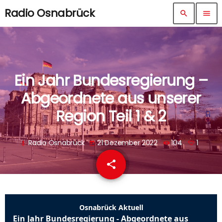
Radio Osnabrück
search
menu
Ein Jahr Bundesregierung –
Abgeordnete aus unserer
Region Teil 1 & 2
Radio Osnabrück
21 Dezember 2022
104
1
mic
today
share
email
1