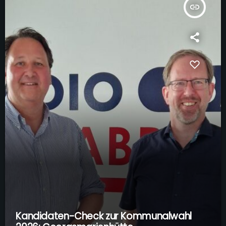
insert_link
Kandidaten-Check zur Kommunalwahl