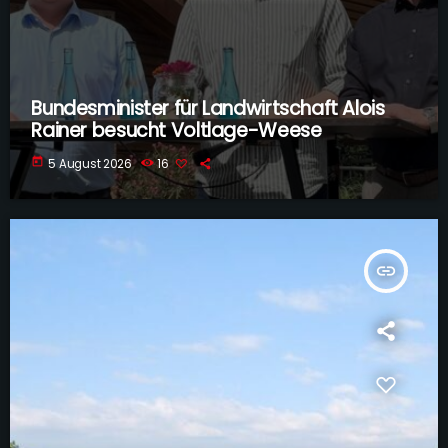
Bundesminister für Landwirtschaft Alois
Rainer besucht Voltlage-Weese
today
5 August 2026
16
insert_link