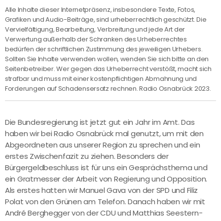
Alle Inhalte dieser Internetpräsenz, insbesondere Texte, Fotos,
Grafiken und Audio-Beiträge, sind urheberrechtlich geschützt. Die
Vervielfältigung, Bearbeitung, Verbreitung und jede Art der
Verwertung außerhalb der Schranken des Urheberrechtes
bedürfen der schriftlichen Zustimmung des jeweiligen Urhebers.
Sollten Sie Inhalte verwenden wollen, wenden Sie sich bitte an den
Seitenbetreiber. Wer gegen das Urheberrecht verstößt, macht sich
strafbar und muss mit einer kostenpflichtigen Abmahnung und
Forderungen auf Schadensersatz rechnen. Radio Osnabrück 2023.
Die Bundesregierung ist jetzt gut ein Jahr im Amt. Das
haben wir bei Radio Osnabrück mal genutzt, um mit den
Abgeordneten aus unserer Region zu sprechen und ein
erstes Zwischenfazit zu ziehen. Besonders der
Bürgergeldbeschluss ist für uns ein Gesprächsthema und
ein Gratmesser der Arbeit von Regierung und Opposition.
Als erstes hatten wir Manuel Gava von der SPD und Filiz
Polat von den Grünen am Telefon. Danach haben wir mit
André Berghegger von der CDU und Matthias Seestern-