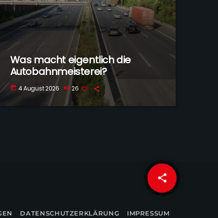
Was macht eigentlich die
Autobahnmeisterei?
4 August 2026
26
today
share
email
GEN
DATENSCHUTZERKLÄRUNG
IMPRESSUM