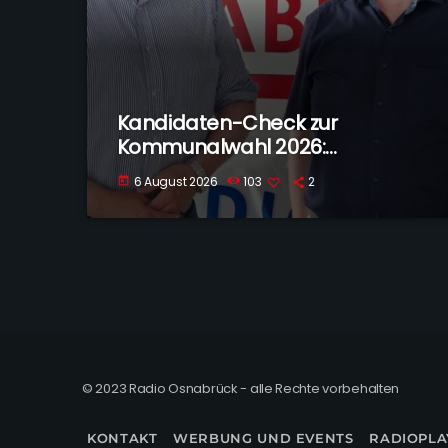
Kandidaten-Check zur
Kommunalwahl 2026:
Georgsmarienhütte
6 August 2026
103
2
today
© 2023 Radio Osnabrück - alle Rechte vorbehalten
KONTAKT
WERBUNG UND EVENTS
RADIOPLA