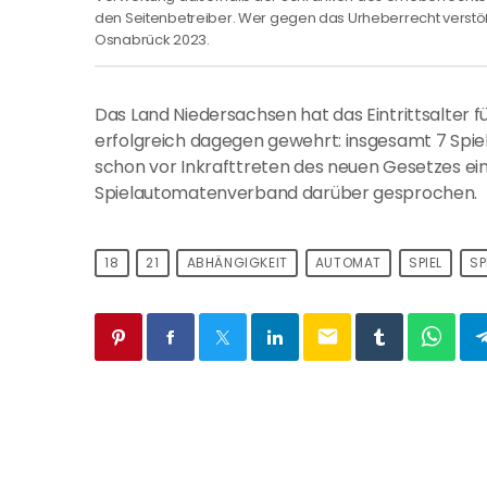
den Seitenbetreiber. Wer gegen das Urheberrecht verstö
Osnabrück 2023.
Das Land Niedersachsen hat das Eintrittsalter fü
erfolgreich dagegen gewehrt: insgesamt 7 Spielh
schon vor Inkrafttreten des neuen Gesetzes 
Spielautomatenverband darüber gesprochen.
18
21
ABHÄNGIGKEIT
AUTOMAT
SPIEL
SP
email