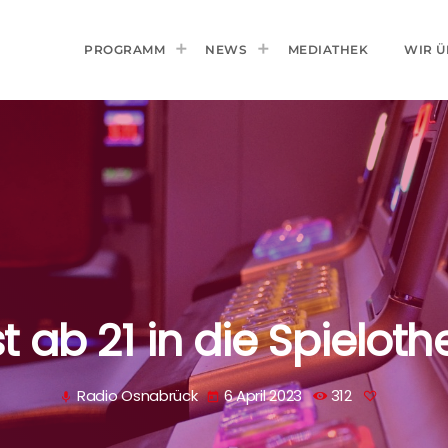
PROGRAMM
NEWS
MEDIATHEK
WIR Ü
st ab 21 in die Spieloth
Radio Osnabrück
6 April 2023
312
mic
today