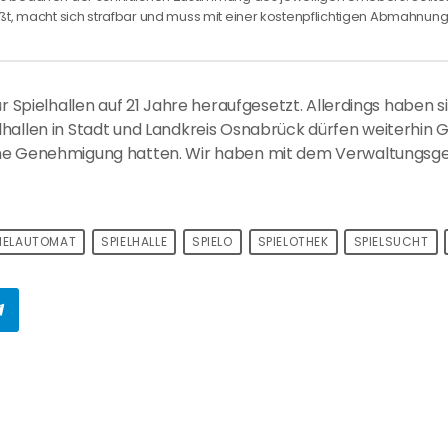
ßt, macht sich strafbar und muss mit einer kostenpflichtigen Abmahnu
r Spielhallen auf 21 Jahre heraufgesetzt. Allerdings haben s
allen in Stadt und Landkreis Osnabrück dürfen weiterhin Gäs
eine Genehmigung hatten. Wir haben mit dem Verwaltungsg
IELAUTOMAT
SPIELHALLE
SPIELO
SPIELOTHEK
SPIELSUCHT