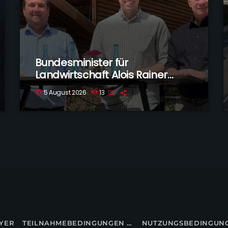
Bundesminister für
Landwirtschaft Alois Rainer
besucht Voltlage-Weese
5 August 2026
13
today
YER
TEILNAHMEBEDINGUNGEN FÜR GEWINNSPIELE
NUTZUNGSBEDINGUN