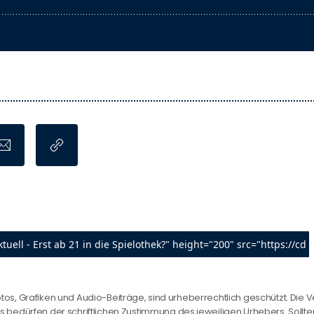
otos, Grafiken und Audio-Beiträge, sind urheberrechtlich geschützt. Die V
edürfen der schriftlichen Zustimmung des jeweiligen Urhebers. Sollten 