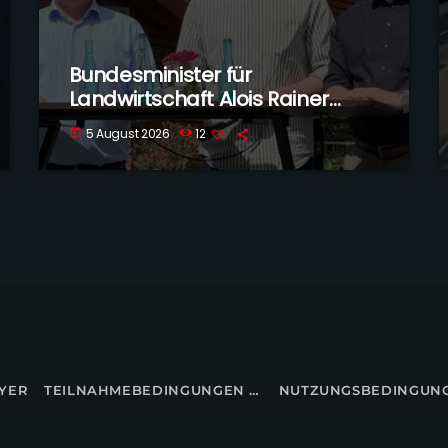
Bundesminister für
Landwirtschaft Alois Rainer
besucht Voltlage-Weese
5 August 2026
12
today
YER
TEILNAHMEBEDINGUNGEN FÜR GEWINNSPIELE
NUTZUNGSBEDINGUN