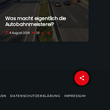
Was macht eigentlich die
Autobahnmeisterei?
4 August 2026
25
today
share
email
GEN
DATENSCHUTZERKLÄRUNG
IMPRESSUM