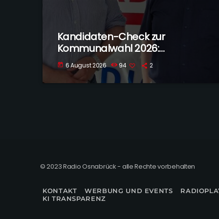
Kandidaten-Check zur
Kommunalwahl 2026:
Georgsmarienhütte
6 August 2026
94
2
today
© 2023 Radio Osnabrück - alle Rechte vorbehalten
KONTAKT
WERBUNG UND EVENTS
RADIOPLA
KI TRANSPARENZ