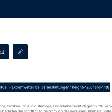
otos, Grafiken und Audio-Beiträge, sind urheberrechtlich geschützt. Die V
edürfen der schriftlichen Zustimmung des jeweiligen Urhebers. Sollten 