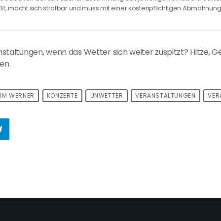
ßt, macht sich strafbar und muss mit einer kostenpflichtigen Abmahnu
altungen, wenn das Wetter sich weiter zuspitzt? Hitze, G
en.
KIM WERNER
KONZERTE
UNWETTER
VERANSTALTUNGEN
VER