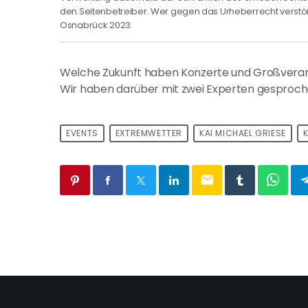
den Seitenbetreiber. Wer gegen das Urheberrecht verstö
Osnabrück 2023.
Welche Zukunft haben Konzerte und Großveranst
Wir haben darüber mit zwei Experten gesproch
EVENTS
EXTREMWETTER
KAI MICHAEL GRIESE
email