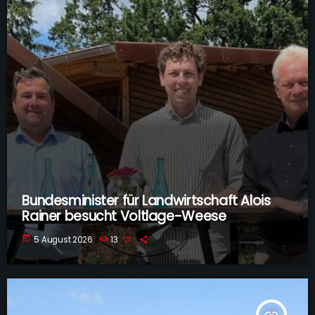
Bundesminister für Landwirtschaft Alois
Rainer besucht Voltlage-Weese
today
5 August 2026
13
insert_link