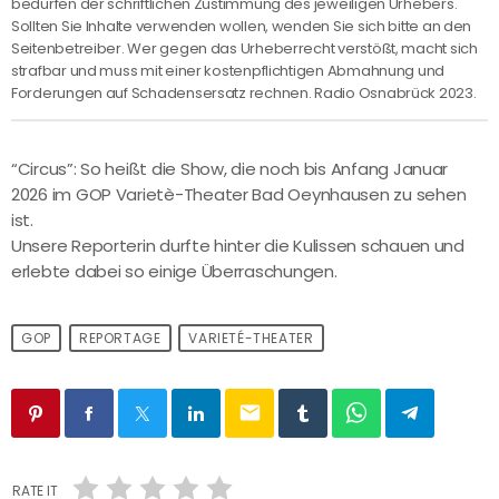
bedürfen der schriftlichen Zustimmung des jeweiligen Urhebers.
Sollten Sie Inhalte verwenden wollen, wenden Sie sich bitte an den
Seitenbetreiber. Wer gegen das Urheberrecht verstößt, macht sich
strafbar und muss mit einer kostenpflichtigen Abmahnung und
Forderungen auf Schadensersatz rechnen. Radio Osnabrück 2023.
“Circus”: So heißt die Show, die noch bis Anfang Januar
2026 im GOP Varietè-Theater Bad Oeynhausen zu sehen
ist.
Unsere Reporterin durfte hinter die Kulissen schauen und
erlebte dabei so einige Überraschungen.
GOP
REPORTAGE
VARIETÉ-THEATER
email
RATE IT