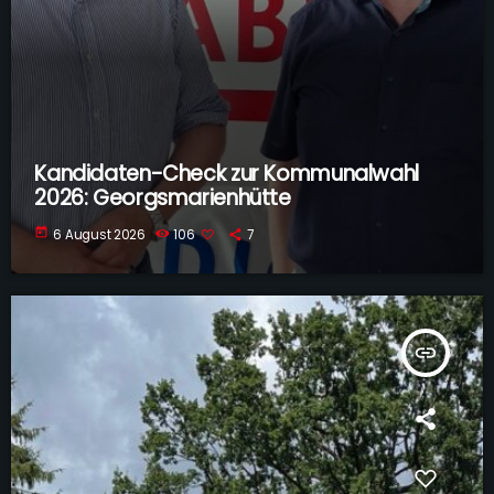
Kandidaten-Check zur Kommunalwahl
2026: Georgsmarienhütte
today
6 August 2026
106
7
insert_link