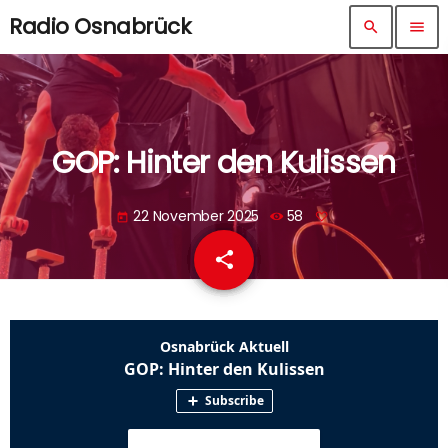
Radio Osnabrück
search
menu
GOP: Hinter den Kulissen
22 November 2025
58
today
share
email