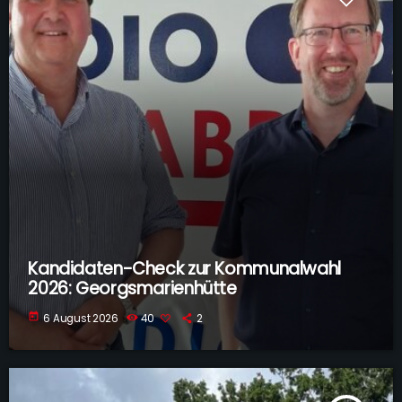
Kandidaten-Check zur Kommunalwahl
2026: Georgsmarienhütte
today
6 August 2026
40
2