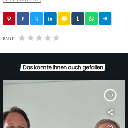
email
RATE IT
Das könnte Ihnen auch gefallen
insert_link