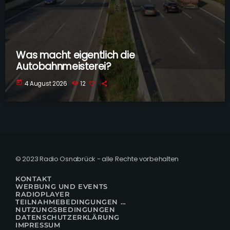
Was macht eigentlich die
Autobahnmeisterei?
today
4 August 2026
12
© 2023 Radio Osnabrück - alle Rechte vorbehalten
KONTAKT
WERBUNG UND EVENTS
RADIOPLAYER
TEILNAHMEBEDINGUNGEN FÜR GEWINNSPIELE
NUTZUNGSBEDINGUNGEN
DATENSCHUTZERKLÄRUNG
IMPRESSUM