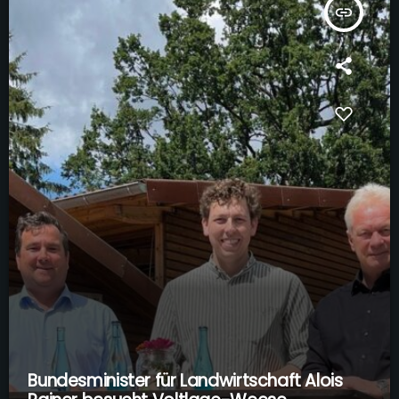
insert_link
Bundesminister für Landwirtschaft Alois