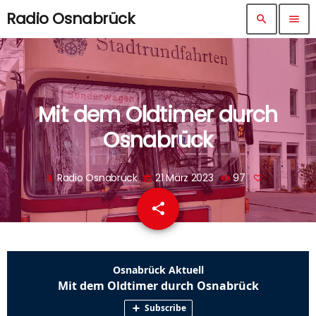
Radio Osnabrück
search
menu
Mit dem Oldtimer durch
Osnabrück
Radio Osnabrück
21 März 2023
97
mic
today
share
email