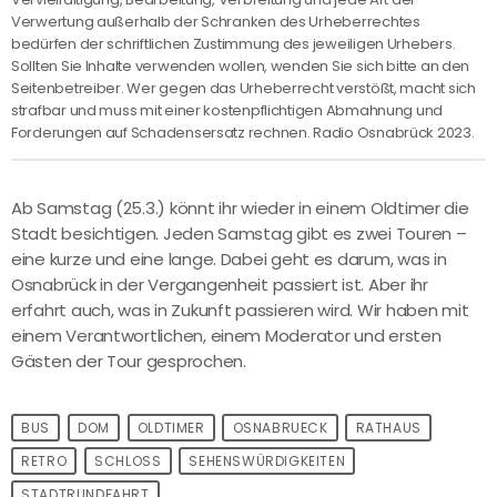
Verwertung außerhalb der Schranken des Urheberrechtes
bedürfen der schriftlichen Zustimmung des jeweiligen Urhebers.
Sollten Sie Inhalte verwenden wollen, wenden Sie sich bitte an den
Seitenbetreiber. Wer gegen das Urheberrecht verstößt, macht sich
strafbar und muss mit einer kostenpflichtigen Abmahnung und
Forderungen auf Schadensersatz rechnen. Radio Osnabrück 2023.
Ab Samstag (25.3.) könnt ihr wieder in einem Oldtimer die
Stadt besichtigen. Jeden Samstag gibt es zwei Touren –
eine kurze und eine lange. Dabei geht es darum, was in
Osnabrück in der Vergangenheit passiert ist. Aber ihr
erfahrt auch, was in Zukunft passieren wird. Wir haben mit
einem Verantwortlichen, einem Moderator und ersten
Gästen der Tour gesprochen.
BUS
DOM
OLDTIMER
OSNABRUECK
RATHAUS
RETRO
SCHLOSS
SEHENSWÜRDIGKEITEN
STADTRUNDFAHRT