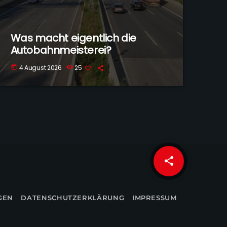
Was macht eigentlich die
Autobahnmeisterei?
4 August 2026
25
today
share
email
GEN
DATENSCHUTZERKLÄRUNG
IMPRESSUM