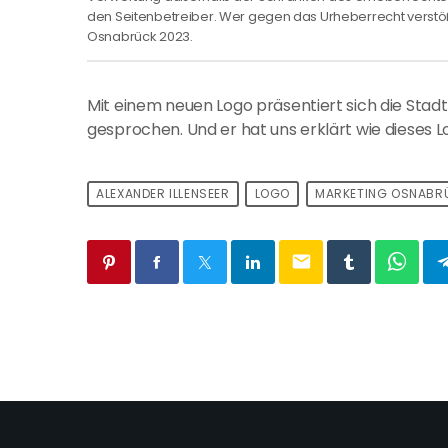
den Seitenbetreiber. Wer gegen das Urheberrecht verstö
Osnabrück 2023.
Mit einem neuen Logo präsentiert sich die Sta
gesprochen. Und er hat uns erklärt wie dieses L
ALEXANDER ILLENSEER
LOGO
MARKETING OSNABR
email