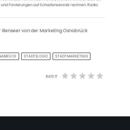
ng und Forderungen auf Schadensersatz rechnen. Radio
r Illenseer von der Marketing Osnabrück
NABRÜCK
STÄDTELOGO
STADTMARKETING
RATE IT