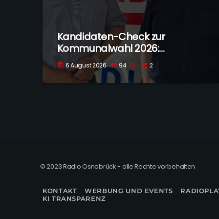
Kandidaten-Check zur
Kommunalwahl 2026:
Georgsmarienhütte
6 August 2026
94
2
today
© 2023 Radio Osnabrück - alle Rechte vorbehalten
KONTAKT
WERBUNG UND EVENTS
RADIOPLA
KI TRANSPARENZ