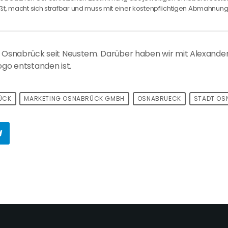
ßt, macht sich strafbar und muss mit einer kostenpflichtigen Abmahnu
dt Osnabrück seit Neustem. Darüber haben wir mit Alexande
ogo entstanden ist.
ÜCK
MARKETING OSNABRÜCK GMBH
OSNABRUECK
STADT OS