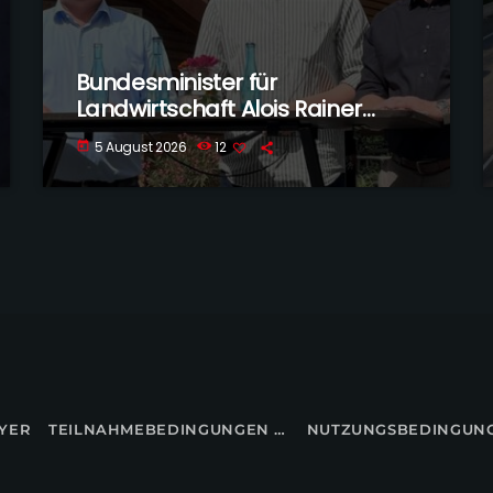
Bundesminister für
Landwirtschaft Alois Rainer
besucht Voltlage-Weese
5 August 2026
12
today
YER
TEILNAHMEBEDINGUNGEN FÜR GEWINNSPIELE
NUTZUNGSBEDINGUN