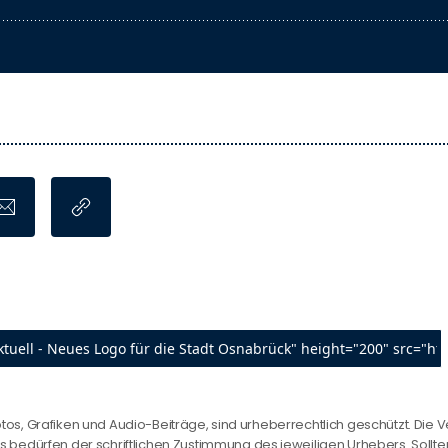
otos, Grafiken und Audio-Beiträge, sind urheberrechtlich geschützt. Die V
edürfen der schriftlichen Zustimmung des jeweiligen Urhebers. Sollten 