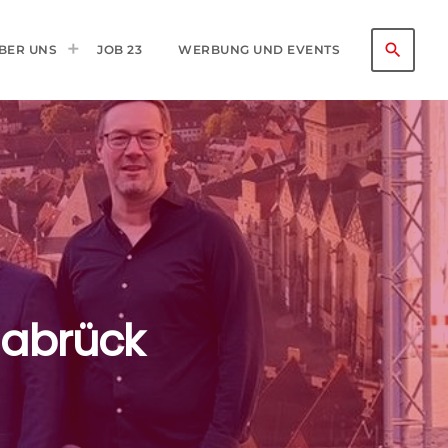
search
BER UNS
JOB 23
WERBUNG UND EVENTS
nabrück