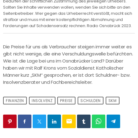
bedürfen der schriftlichen Zustimmung des jeweiligen Urhebers.
Sollten Sie Inhalte verwenden wollen, wenden Sie sich bitte an den
Seitenbetreiber. Wer gegen das Urheberrecht verstößt, macht sich
strafbar und muss mit einer kostenpflichtigen Abmahnung und
Forderungen auf Schadensersatz rechnen. Radio Osnabrück 2023.
Die Preise für uns als Verbraucher steigen immer weiter es
gibt nicht wenige, die eine Verschuldungswelle befürchten.
Wie ist die Lage bei uns im Osnabrücker Land? Darüber
haben wir mit Ralf Krons vom Sozialdienst Katholischer
Männer kurz „SKM“ gesprochen, er ist dort Schuldner- bzw.
Insolvenzberater und Fachbereichsleiter.
FINANZEN
INSOLVENZ
PREISE
SCHULDEN
SKM
email