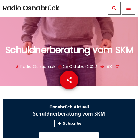
Radio Osnabrück
search
menu
Schuldnerberatung vom SKM
Radio Osnabrück
25 Oktober 2022
183
mic
today
share
email