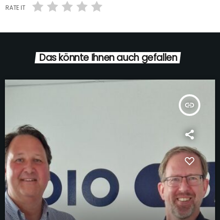
RATE IT
Das könnte Ihnen auch gefallen
insert_link