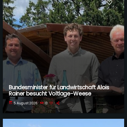
Bundesminister für Landwirtschaft Alois
Rainer besucht Voltlage-Weese
today
5 August 2026
13