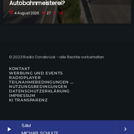
Autobahnmeisterei?
today
4 August 2026
27
© 2023 Radio Osnabrück - alle Rechte vorbehalten
KONTAKT
WERBUNG UND EVENTS
RADIOPLAYER
TEILNAHMEBEDINGUNGEN FÜR GEWINNSPIELE
NUTZUNGSBEDINGUNGEN
DATENSCHUTZERKLÄRUNG
IMPRESSUM
KI TRANSPARENZ
5AM
play_arrow
keyboard_arrow_right
MICHAEL SCHULTE