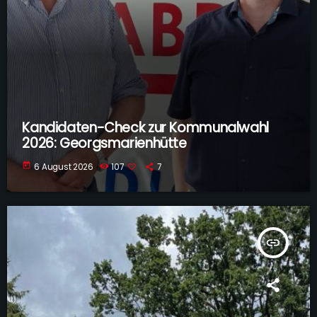
Kandidaten-Check zur Kommunalwahl
2026: Georgsmarienhütte
today
6 August 2026
107
7
insert_link