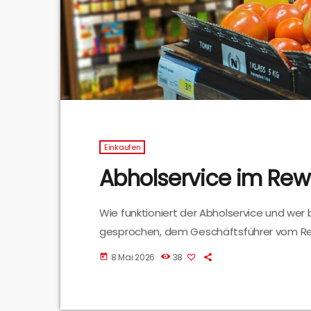
Einkaufen
Abholservice im Re
Wie funktioniert der Abholservice und wer
gesprochen, dem Geschäftsführer vom Re
8 Mai 2026
38
today