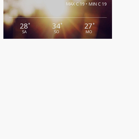
MAX C 19 • MIN C 19
28
34
27
°
°
°
SA
SO
MO