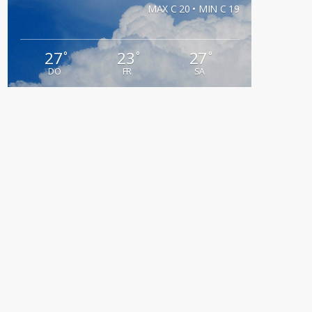
MAX C 20 • MIN C 19
27
23
27
°
°
°
DO
FR
SA