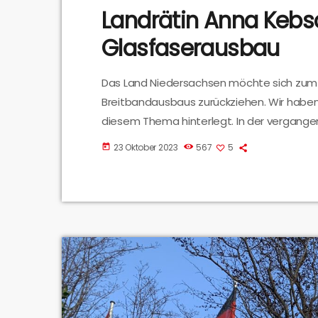
Landrätin Anna Kebs
Glasfaserausbau
Das Land Niedersachsen möchte sich zum 
Breitbandausbaus zurückziehen. Wir haben
diesem Thema hinterlegt. In der vergange
Landkreises Osnabrück (Anna Kebschull) ge
23 Oktober 2023
567
5
today
drohenden Förderstopp gesprochen. Hier 