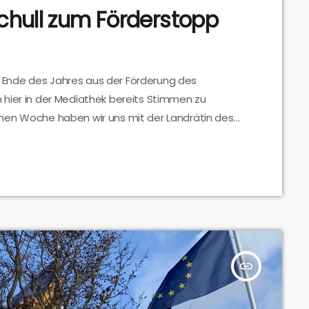
chull zum Förderstopp
Ende des Jahres aus der Förderung des
 hier in der Mediathek bereits Stimmen zu
nen Woche haben wir uns mit der Landrätin des
troffen und ausführlich mit ihr über den
hört Ihr das gesamte Gespräch.
insert_link