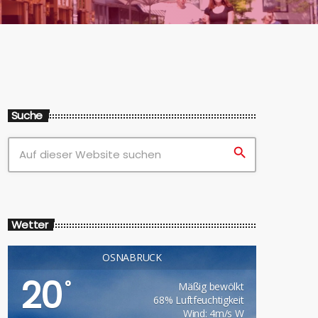
Suche
search
Wetter
OSNABRÜCK
20
°
Mäßig bewölkt
68% Luftfeuchtigkeit
Wind: 4m/s W