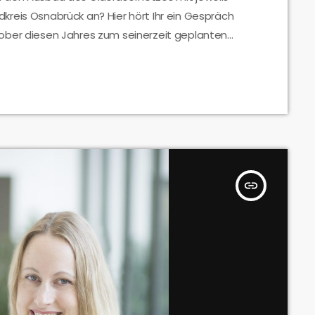
reis Osnabrück an? Hier hört Ihr ein Gespräch
ober diesen Jahres zum seinerzeit geplanten
insert_link