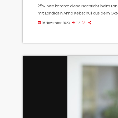
25%. Wie kommt diese Nachricht beim Landk
mit Landrätin Anna Kebschull aus dem Okt
Stopp der Landesförderung.
16 November 2023
112
today