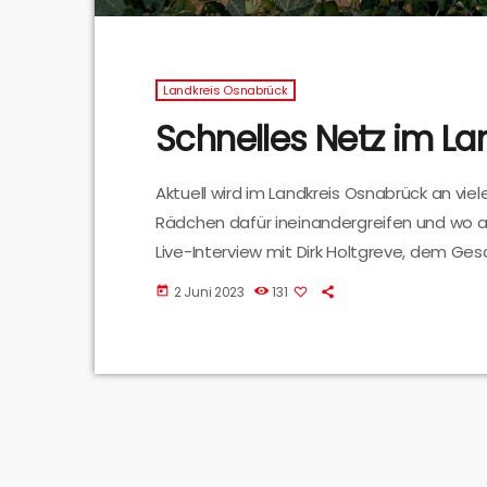
Landkreis Osnabrück
Schnelles Netz im La
Aktuell wird im Landkreis Osnabrück an vi
Rädchen dafür ineinandergreifen und wo akt
Live-Interview mit Dirk Holtgreve, dem G
Landkreis Osnabrück.
2 Juni 2023
131
today