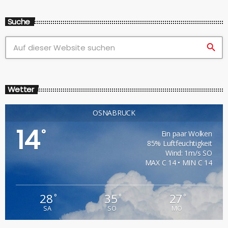
Suche
search
Wetter
OSNABRÜCK
14
°
Ein paar Wolken
85% Luftfeuchtigkeit
Wind: 1m/s SO
MAX C 14 • MIN C 14
28
35
27
°
°
°
SA
SO
MO