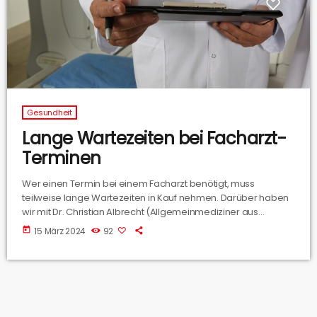
Gesundheit
Lange Wartezeiten bei Facharzt-
Terminen
Wer einen Termin bei einem Facharzt benötigt, muss
teilweise lange Wartezeiten in Kauf nehmen. Darüber haben
wir mit Dr. Christian Albrecht (Allgemeinmediziner aus
Hasbergen) gesprochen, er hat uns einen kleinen Einblick in
today
15 März 2024
92
die aktuellen Wartezeiten und die Gründe gegeben.