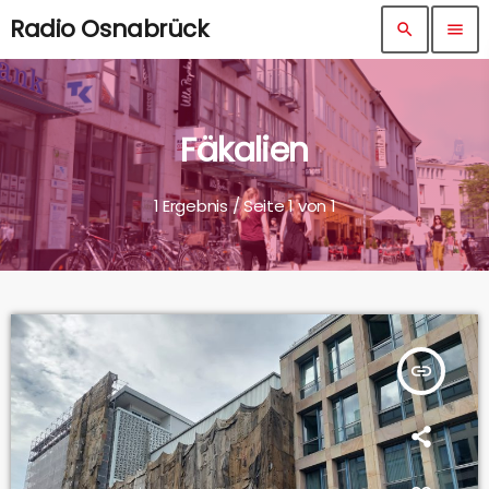
Radio Osnabrück
search
menu
Fäkalien
1 Ergebnis / Seite 1 von 1
insert_link