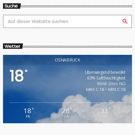
Suche
search
Wetter
OSNABRÜCK
18
°
Überwiegend bewölkt
63% Luftfeuchtigkeit
Wind: 2m/s NO
MAX C 18 • MIN C 18
18
28
33
°
°
°
FR
SA
SO