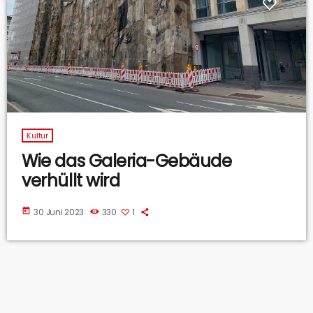
Kultur
Wie das Galeria-Gebäude
verhüllt wird
today
30 Juni 2023
330
1