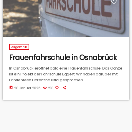
Allgemein
Frauenfahrschule in Osnabrück
In Osnabrück eröffnet bald eine Frauenfahrschule. Das Ganze
ist ein Projekt der Fahrschule Eggert. Wir haben darüber mit
Fahrlehrerin Dorentina Bitici gesprochen.
today
28 Januar 2026
218