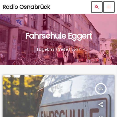
Radio Osnabrück
search
menu
Fahrschule Eggert
1 Ergebnis / Seite 1 von 1
insert_link