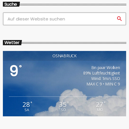
Suche
search
Wetter
OSNABRÜCK
9
°
Ein paar Wolken
89% Luftfeuchtigkeit
Wind: 1m/s SSO
MAX C 9 • MIN C 9
28
35
27
°
°
°
SA
SO
MO