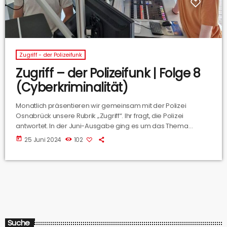
Zugriff - der Polizeifunk
Zugriff – der Polizeifunk | Folge 8
(Cyberkriminalität)
Monatlich präsentieren wir gemeinsam mit der Polizei
Osnabrück unsere Rubrik „Zugriff“. Ihr fragt, die Polizei
antwortet. In der Juni-Ausgabe ging es um das Thema
„Cyberkriminalität. Jannis Gervelmeyer von der
today
25 Juni 2024
102
Polizeiinspektion Osnabrück hat Eure Fragen rund zu
Fakeshops, Phishingmails & Co beantwortet. Und er hat auch
kuriose Fälle mitgebacht. Hier könnt Ihr die Ausgabe nochmal
komplett nachhören.
Suche