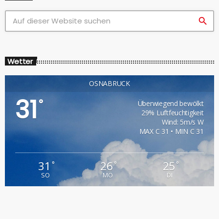
search
Wetter
OSNABRÜCK
31
°
Überwiegend bewölkt
29% Luftfeuchtigkeit
Wind: 5m/s W
MAX C 31 • MIN C 31
31
26
25
°
°
°
SO
MO
DI