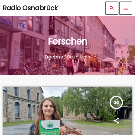
Radio Osnabrück
search
menu
Forschen
1 Ergebnis / Seite 1 von 1
insert_link