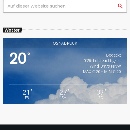
search
Wetter
OSNABRÜCK
20
°
Bedeckt
57% Luftfeuchtigkeit
Wind: 3m/s NNW
MAX C 20 • MIN C 20
21
27
33
°
°
°
FR
SA
SO