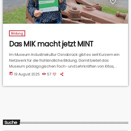
Bildung
Das MIK macht jetzt MINT
Im Museum Industriekultur Osnabrück gibt es seit Kurzem ein
Netzwerk für die frühkindliche Bildung. Damit bietet das
Museum pädagogischen Fach- und Lehrkräften von Kitas,
Horten und Grundschulen in Osnabrück die Möglichkeit, sich
today
19 August 2025
57
weiterzubilden und den Forscherdrang der Kinder zu fördern.
Über das neue Netzwerk haben wir mit Tabea Hiller,
Museumspädagogin am Museum Industriekultur Osnabrück,
gesprochen.
Suche