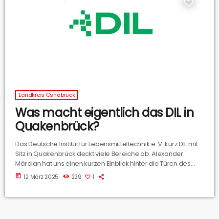
Landkreis Osnabrück
Was macht eigentlich das DIL in
Quakenbrück?
Das Deutsche Institut für Lebensmitteltechnik e. V. kurz DIL mit
Sitz in Quakenbrück deckt viele Bereiche ab. Alexander
Märdian hat uns einen kurzen Einblick hinter die Türen des
Instituts gegeben. Und er hat uns auch den Bereich Start-Ups
today
12 März 2025
229
1
etwas genauer erklärt.