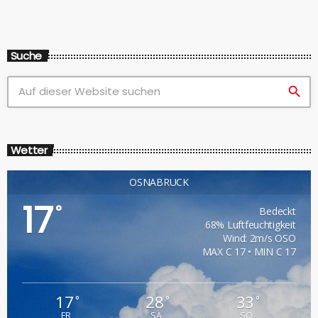
Suche
search
Wetter
OSNABRÜCK
17
°
Bedeckt
68% Luftfeuchtigkeit
Wind: 2m/s OSO
MAX C 17 • MIN C 17
17
28
33
°
°
°
FR
SA
SO