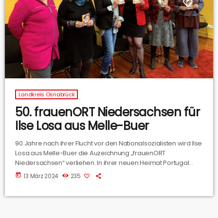
Landkreis Osnabrück
50. frauenORT Niedersachsen für
Ilse Losa aus Melle-Buer
90 Jahre nach ihrer Flucht vor den Nationalsozialisten wird Ilse
Losa aus Melle-Buer die Auzeichnung „frauenORT
Niedersachsen“ verliehen. In ihrer neuen Heimat Portugal
wurde sie dann eine bekannte Autorin für Kinderbücher.
today
13 März 2024
235
Warum sie diesen Preis erhalten hat, hören wir von Angela
Kemper (Initativkreis Ilse Losa).