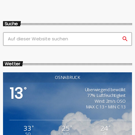
Suche
search
Wetter
OSNABRÜCK
13
°
Überwiegend bewölkt
77% Luftfeuchtigkeit
Wind: 2m/s OSO
MAX C 13 • MIN C 13
33
25
24
°
°
°
SO
MO
DI