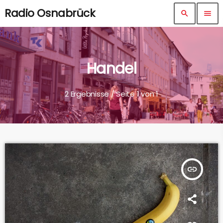
Radio Osnabrück
search
menu
Handel
2 Ergebnisse / Seite 1 von 1
insert_link