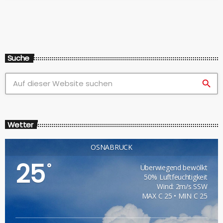
Suche
search
Wetter
OSNABRÜCK
25
°
Überwiegend bewölkt
50% Luftfeuchtigkeit
Wind: 2m/s SSW
MAX C 25 • MIN C 25