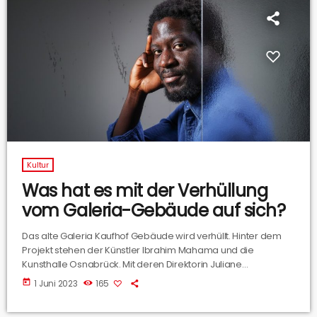
Kultur
Was hat es mit der Verhüllung
vom Galeria-Gebäude auf sich?
Das alte Galeria Kaufhof Gebäude wird verhüllt. Hinter dem
Projekt stehen der Künstler Ibrahim Mahama und die
Kunsthalle Osnabrück. Mit deren Direktorin Juliane
Schickedanz haben wir gesprochen. Bild: Ibrahim
today
1 Juni 2023
165
Manama/Kunsthalle Osnabrück