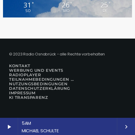
31
26
25
°
°
°
SO
MO
DI
© 2023 Radio Osnabrück - alle Rechte vorbehalten
KONTAKT
WERBUNG UND EVENTS
RADIOPLAYER
TEILNAHMEBEDINGUNGEN FÜR GEWINNSPIELE
NUTZUNGSBEDINGUNGEN
DATENSCHUTZERKLÄRUNG
IMPRESSUM
KI TRANSPARENZ
5AM
play_arrow
keyboard_arrow_right
MICHAEL SCHULTE