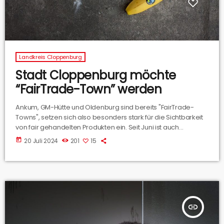
Landkreis Cloppenburg
Stadt Cloppenburg möchte
“FairTrade-Town” werden
Ankum, GM-Hütte und Oldenburg sind bereits "FairTrade-
Towns", setzen sich also besonders stark für die Sichtbarkeit
von fair gehandelten Produkten ein. Seit Juni ist auch
Cloppenburg im Bewerbungsprozess. Dazu wurde eine
today
20 Juli 2024
201
15
Steuerungsgruppe eingerichtet. Wir haben mit Simone
Reemts gesprochen, die als Privatperson selbst Teil der
Gruppe ist. Was Cloppenburg machen muss, um die
Auszeichnung "FairTrade-Town" zu kriegen, hört ihr im
Interview.
insert_link