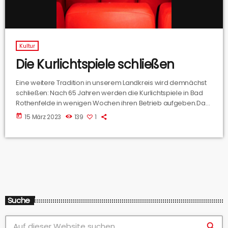
Kultur
Die Kurlichtspiele schließen
Eine weitere Tradition in unserem Landkreis wird demnächst
schließen: Nach 65 Jahren werden die Kurlichtspiele in Bad
Rothenfelde in wenigen Wochen ihren Betrieb aufgeben.Das
Kino wird von Marion Erdtmann und ihren Verwandten geführt.
today
15 März 2023
139
1
Suche
search