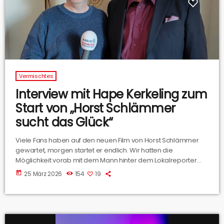
Vermischtes
Interview mit Hape Kerkeling zum
Start von „Horst Schlämmer
sucht das Glück“
Viele Fans haben auf den neuen Film von Horst Schlämmer
gewartet, morgen startet er endlich. Wir hatten die
Möglichkeit vorab mit dem Mann hinter dem Lokalreporter
aus Grevenbroich (Hape Kerkeling) zu sprechen. Hier hört Ihr
today
25 März 2026
154
19
das komplette Interview.