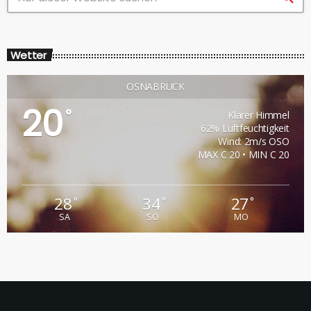
Wetter
OSNABRÜCK
20
°
Klarer Himmel
62% Luftfeuchtigkeit
Wind: 2m/s OSO
MAX C 20 • MIN C 20
28
34
27
°
°
°
SA
SO
MO