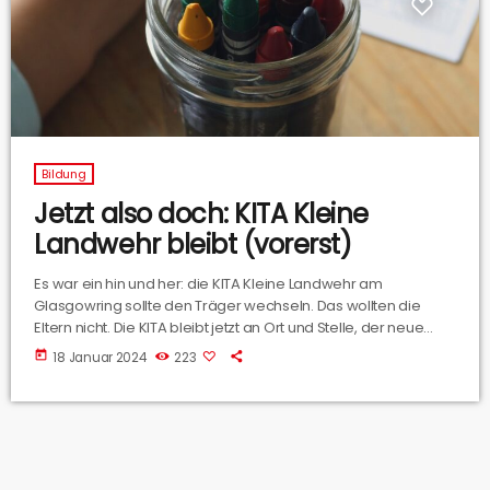
Bildung
Jetzt also doch: KITA Kleine
Landwehr bleibt (vorerst)
Es war ein hin und her: die KITA Kleine Landwehr am
Glasgowring sollte den Träger wechseln. Das wollten die
Eltern nicht. Die KITA bleibt jetzt an Ort und Stelle, der neue
Träger "Lebendig Lernen e.V." zieht erst kommendes Jahr in
today
18 Januar 2024
223
das Gebäude am Glasgowring ein. Und bis dahin will die
Stadt selbst neue Räumlichkeiten beziehen, um das Angebot
der KITA Kleine Landwehr auch über 2025 hinaus bestehen zu
lassen.