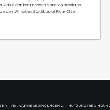
das, was in den kommenden Monaten passieren
ei werden. Wir haben Stadtbaurat Frank Otte
 in die Jahre gekommenen Fläche passieren soll.
YER
TEILNAHMEBEDINGUNGEN FÜR GEWINNSPIELE
NUTZUNGSBEDINGUN