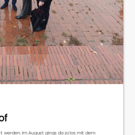
of
t werden. Im August gings da ja los mit dem