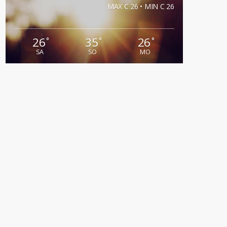
MAX C 26 • MIN C 26
26
35
26
°
°
°
SA
SO
MO