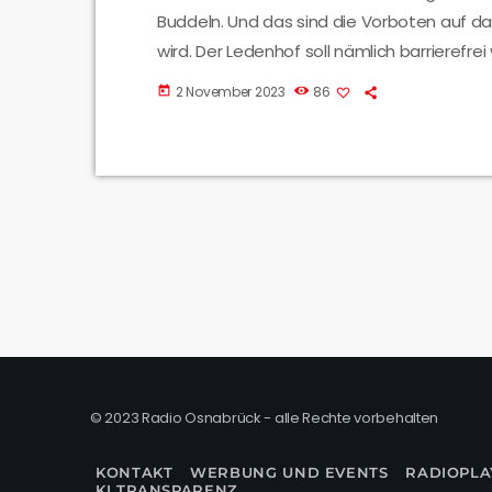
Buddeln. Und das sind die Vorboten auf 
wird. Der Ledenhof soll nämlich barrierefr
getroffen. Er hat uns erzählt, was auf der
2 November 2023
86
today
© 2023 Radio Osnabrück - alle Rechte vorbehalten
KONTAKT
WERBUNG UND EVENTS
RADIOPLA
KI TRANSPARENZ