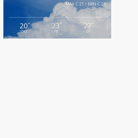
MAX C 21 • MIN C 21
20
23
27
°
°
°
DO
FR
SA