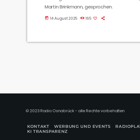
Martin Brinkmann, gesprochen.
14 August 2025
165
today
© 2023 Radio Osnabrück - alle Rechte vorbehalten
KONTAKT
WERBUNG UND EVENTS
RADIOPLA
KI TRANSPARENZ