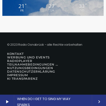
21
27
33
°
°
°
FR
SA
SO
© 2023 Radio Osnabrück - alle Rechte vorbehalten
KONTAKT
WERBUNG UND EVENTS
RADIOPLAYER
TEILNAHMEBEDINGUNGEN FÜR GEWINNSPIELE
NUTZUNGSBEDINGUNGEN
DATENSCHUTZERKLÄRUNG
IMPRESSUM
KI TRANSPARENZ
WHEN DO I GET TO SING MY WAY
play_arrow
keyboard_arrow_right
SPARKS