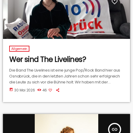
Allgemein
Wer sind The Livelines?
Die Band The Livelines ist eine junge Pop/Rock Band hier aus
Osnabrück, die in den letzten Jahren schon sehr erfolgreich
die Leute zu sich vor die Bühne holt. Wir haben mit der
Frontfrau der Band, Maria, gesprochen wie die Band
today
30 Mai 2026
46
zueinander gefunden hat, wie sie an das Thema
Songschreiben herangehen und auch wohin das Tourleben
einen schon überall gebracht hat.
insert_link