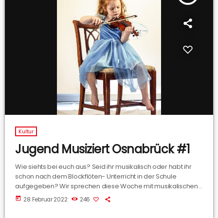
Kultur
Jugend Musiziert Osnabrück #1
Wie siehts bei euch aus? Seid ihr musikalisch oder habt ihr
schon nach dem Blockflöten- Unterricht in der Schule
aufgegeben? Wir sprechen diese Woche mit musikalischen
Talenten bei uns aus Osnabrück – sie alle spielen ein
today
28 Februar 2022
246
Instrument oder singen, sie besuchen alle die Musik und
Kunstschule in Osnabrück UND sie haben besonders gut