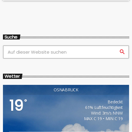
beim Wettbewerb Jugend musiziert abgeschnitten.
Allerdings fallen die großen Auftritte auch dieses Jahr
pandemiebedingt aus, wir wollen […]
Suche
search
Wetter
OSNABRÜCK
19
°
Bedeckt
61% Luftfeuchtigkeit
Wind: 3m/s NNW
MAX C 19 • MIN C 19