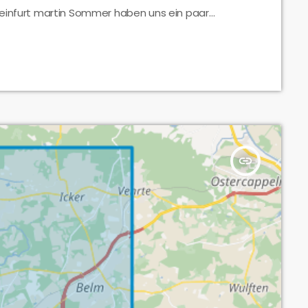
teinfurt martin Sommer haben uns ein paar
insert_link