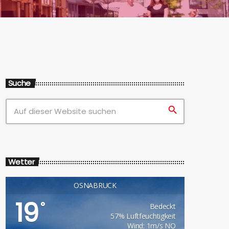
Suche
search
Wetter
OSNABRÜCK
19
°
Bedeckt
57% Luftfeuchtigkeit
Wind: 1m/s NO