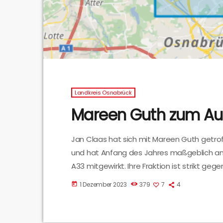
Landkreis Osnabrück
Mareen Guth zum Au
Jan Claas hat sich mit Mareen Guth getrof
und hat Anfang des Jahres maßgeblich a
A33 mitgewirkt. Ihre Fraktion ist strikt gege
Wallenhorst verbinden soll.
1 Dezember 2023
379
7
4
today