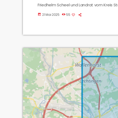
Friedhelm Scheel und Landrat vom Kreis S
Fragen zu dem Thema beantwortet.
21 Mai 2025
55
today