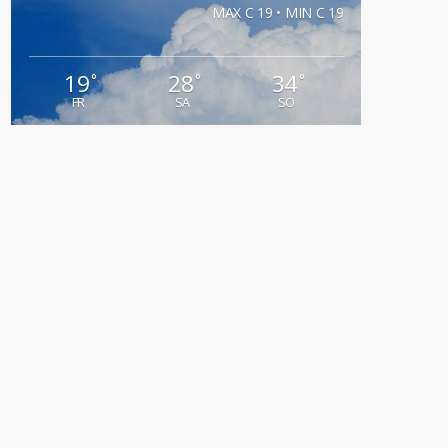
MAX C 19 • MIN C 19
19
28
34
°
°
°
FR
SA
SO