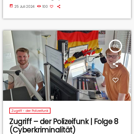
today
25 Juli 2024
100
insert_link
Zugriff - der Polizeifunk
Zugriff – der Polizeifunk | Folge 8
(Cyberkriminalität)