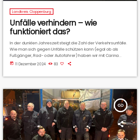
Landkreis Cloppenburg
Unfälle verhindern – wie
funktioniert das?
In der dunklen Jahreszeit steigt die Zahl der Verkehrsunfälle.
Wie man sich gegen Unfälle schützen kann (egal ob als
Fußgänger, Rad- oder Autofahrer) haben wir mit Carina
Bergmann und Martin Schmitz von der Polizei Osnabrück
today
11 Dezember 2024
83
besprochen.
insert_link