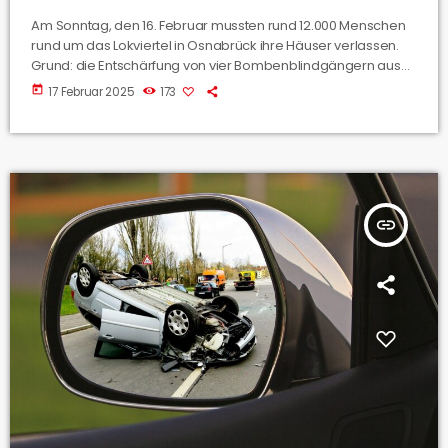
Am Sonntag, den 16. Februar mussten rund 12.000 Menschen
rund um das Lokviertel in Osnabrück ihre Häuser verlassen.
Grund: die Entschärfung von vier Bombenblindgängern aus
dem 2. Weltkrieg. Zwei Tage zuvor gab es schon eine
today
17 Februar 2025
173
spontane Evakuierung: im gleichen Gebiet mussten rund
14.000 Menschen innerhalb von zwei Stunden ihre Häuser und
Wohnungen verlassen. Wir haben diese turbulenten Tage
nochmal für Euch zusammengefasst.
insert_link