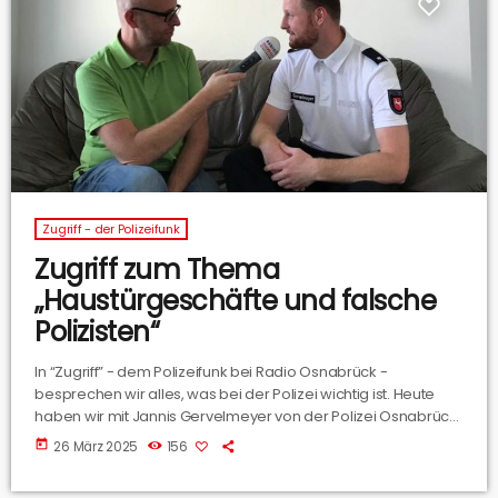
Zugriff - der Polizeifunk
Zugriff zum Thema
„Haustürgeschäfte und falsche
Polizisten“
In “Zugriff” - dem Polizeifunk bei Radio Osnabrück -
besprechen wir alles, was bei der Polizei wichtig ist. Heute
haben wir mit Jannis Gervelmeyer von der Polizei Osnabrück
über den Themenkomplex „Haustürgeschäfte und falsche
today
26 März 2025
156
Polizisten“. Hier hört Ihr einen Zusammenschnitt der Sendung,
in der wir über gängige Maschen von Betrügern gesprochen