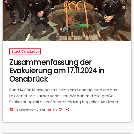
Stadt Osnabrück
Zusammenfassung der
Evakuierung am 17.11.2024 in
Osnabrück
Rund 14.000 Menschen mussten am Sonntag rund um das
Lokviertel ihre Häuser verlassen. Wir haben diese große
Evakuierung mit einer Sondersendung begleitet. An dieser
Stelle hört Ihr eine Zusammenfassung des Tages und eine
today
18 November 2024
113
Nachbetrachtung mit der Stadt Osnabrück.