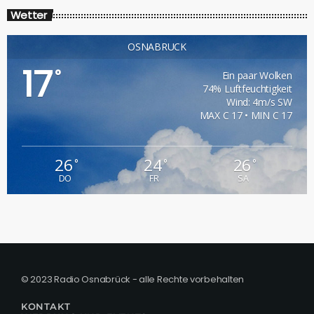
Wetter
OSNABRÜCK
17
°
Ein paar Wolken
74% Luftfeuchtigkeit
Wind: 4m/s SW
MAX C 17 • MIN C 17
26
24
26
°
°
°
DO
FR
SA
© 2023 Radio Osnabrück - alle Rechte vorbehalten
KONTAKT