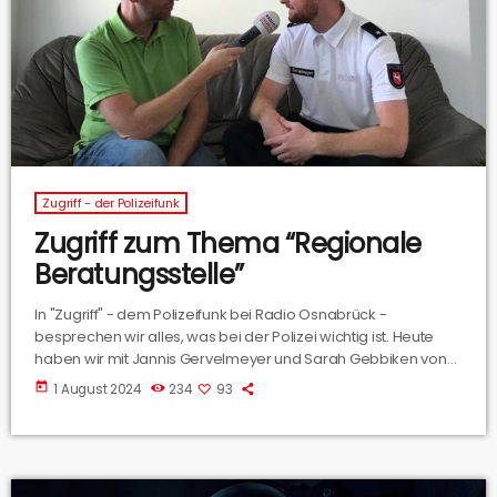
Zugriff - der Polizeifunk
Zugriff zum Thema “Regionale
Beratungsstelle”
In "Zugriff" - dem Polizeifunk bei Radio Osnabrück -
besprechen wir alles, was bei der Polizei wichtig ist. Heute
haben wir mit Jannis Gervelmeyer und Sarah Gebbiken von
der Polizei Osnabrück über die Regionale Beratungsstelle
today
1 August 2024
234
93
der Polizei gesprochen. Die Beratungsstelle kümmert sich um
die Verarbeitung von akuten Belastungen. Wie die Arbeit dort
abläuft, hört ihr in der neuen Folge "Zugriff".