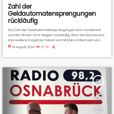
Zahl der
Geldautomatensprengungen
rückläufig
Die Zahl der Geldautomatensprengungen ist in Osnabrück
und der Weser-Ems-Region rückläufig. Über die Gründe und
das weitere Vorgehen haben wir mit Marco Ellermann von
der Polizei Osnabrück gesprochen.
today
16 August 2024
117
insert_link