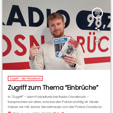
insert_link
Zugriff - der Polizeifunk
Zugriff zum Thema “Einbrüche”
In “Zugriff” – dem Polizeifunk bei Radio Osnabrück –
besprechen wir alles, was bei der Polizei wichtig ist. Heute
haben wir mit Jannis Gervelmeyer von der Polizei Osnabrück
über den Themenkomplex „Einbrüche“ gesprochen. Hier hört