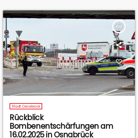
haben und auch darüber, wie man sich davor schützen kann.
insert_link
Stadt Osnabrück
Rückblick
Bombenentschärfungen am
16.02.2025 in Osnabrück