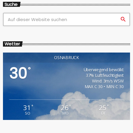
Suche
search
Wetter
OSNABRÜCK
30
°
Überwiegend bewölkt
37% Luftfeuchtigkeit
Wind: 3m/s WSW
MAX C 30 • MIN C 30
31
26
25
°
°
°
SO
MO
DI