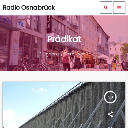
Radio Osnabrück
search
menu
Prädikat
1 Ergebnis / Seite 1 von 1
insert_link