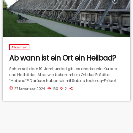
Allgemein
Ab wann ist ein Ort ein Heilbad?
Schon seit dem 19. Jahrhundert gibt es anerkannte Kurorte
und Heilbäder. Aber wie bekommt ein Ort das Prädikat
"Heilbad"? Darüber haben wir mit Sabine Leclercq-Fröbel
gesprochen. Sie ist zuständig für die Presse- und
today
27 November 2024
160
2
Öffentlichkeitsarbeit der Gemeinde Bad Rothenfelde.