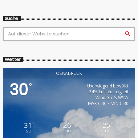
Suche
search
Wetter
OSNABRÜCK
30
°
Überwiegend bewölkt
34% Luftfeuchtigkeit
Wind: 3m/s WSW
MAX C 30 • MIN C 30
31
26
25
°
°
°
SO
MO
DI