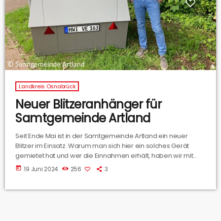
Landkreis Osnabrück
Neuer Blitzeranhänger für
Samtgemeinde Artland
Seit Ende Mai ist in der Samtgemeinde Artland ein neuer
Blitzer im Einsatz. Warum man sich hier ein solches Gerät
gemietet hat und wer die Einnahmen erhält, haben wir mit
Samtgemeindebürgermeister Michael Bürgel besprochen.
today
19 Juni 2024
256
3