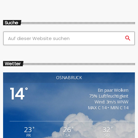
Suche
search
Wetter
OSNABRÜCK
14
°
Ein paar Wolken
75% Luftfeuchtigkeit
Wind: 3m/s WNW
MAX C 14 • MIN C 14
23
26
32
°
°
°
FR
SA
SO