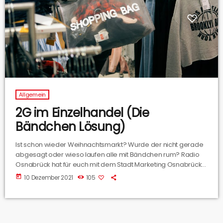
Allgemein
2G im Einzelhandel (Die
Bändchen Lösung)
Ist schon wieder Weihnachtsmarkt? Wurde der nicht gerade
abgesagt oder wieso laufen alle mit Bändchen rum? Radio
Osnabrück hat für euch mit dem Stadt Marketing Osnabrück
gesprochen. Hintergrund ist die 2G Regel, die ab Samstag
today
10 Dezember 2021
105
auch in den Geschäften in der Innenstadt gilt. Auf Grund von
Warnstufe zwei sieht das die neue Corona Verordnung in
Niedersachsen vor. Ich habe jetzt Franziska Gähr vom Stadt
Marketing am Telefon.