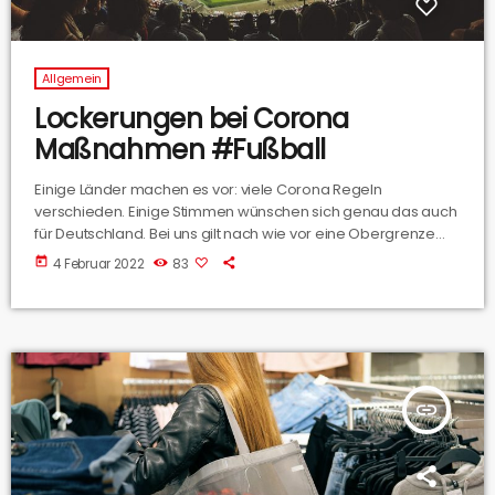
Allgemein
Lockerungen bei Corona
Maßnahmen #Fußball
Einige Länder machen es vor: viele Corona Regeln
verschieden. Einige Stimmen wünschen sich genau das auch
für Deutschland. Bei uns gilt nach wie vor eine Obergrenze
von 500 Zuschauern. Wie kommt das beim größten
today
4 Februar 2022
83
Fussballverein im Osnabrücker Land an? Das fragen wir
Holger Elixmann, der ist der Präsident des VfL Osnabrück.
insert_link