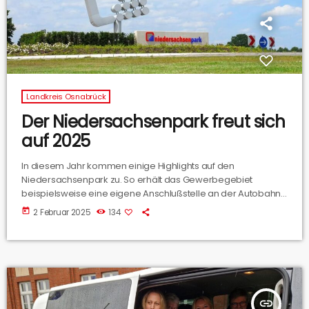
Landkreis Osnabrück
Der Niedersachsenpark freut sich
auf 2025
In diesem Jahr kommen einige Highlights auf den
Niedersachsenpark zu. So erhält das Gewerbegebiet
beispielsweise eine eigene Anschlußstelle an der Autobahn 1.
Östlich der Autobahn soll der Niedersachsenpark um 80
today
2 Februar 2025
134
Hektar erweitert werden. Darüber haben wir mit Uwe
Schumacher (Geschäftsführer des Gewerbeparks)
gesprochen.
insert_link