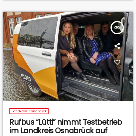
insert_link
Landkreis Osnabrück
Rufbus “Lütti” nimmt Testbetrieb
im Landkreis Osnabrück auf