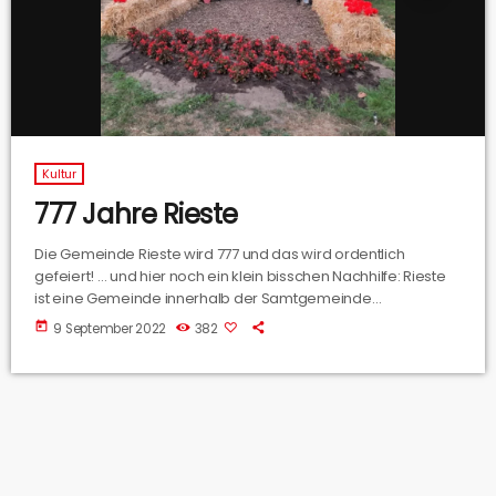
Kultur
777 Jahre Rieste
Die Gemeinde Rieste wird 777 und das wird ordentlich
gefeiert! … und hier noch ein klein bisschen Nachhilfe: Rieste
ist eine Gemeinde innerhalb der Samtgemeinde
Bersenbrück, grenzt an Bramsche, Alfhausen, Bersenbrück
today
9 September 2022
382
und Gehrde und hat aktuell knapp 3800 Einwohner. Wir haben
mit dem Bürgermeister Christian Scholüke über dieses
besondere Ereignis gesprochen.