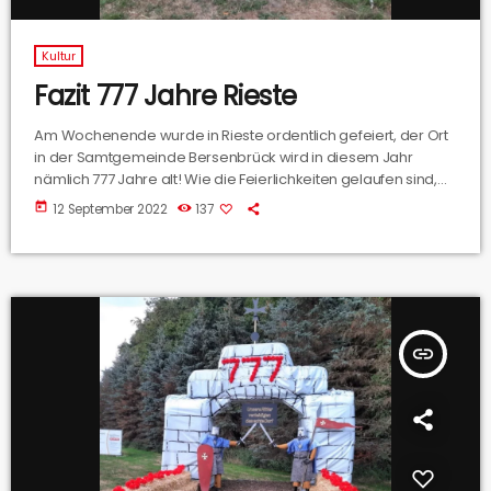
Kultur
Fazit 777 Jahre Rieste
Am Wochenende wurde in Rieste ordentlich gefeiert, der Ort
in der Samtgemeinde Bersenbrück wird in diesem Jahr
nämlich 777 Jahre alt! Wie die Feierlichkeiten gelaufen sind,
hat uns der Bürgermeister von Rieste Christian Scholüke
today
12 September 2022
137
verraten.
insert_link