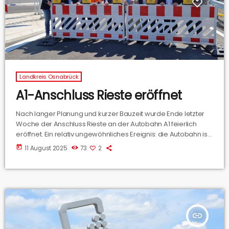
Landkreis Osnabrück
A1-Anschluss Rieste eröffnet
Nach langer Planung und kurzer Bauzeit wurde Ende letzter
Woche der Anschluss Rieste an der Autobahn A1 feierlich
eröffnet. Ein relativ ungewöhnliches Ereignis: die Autobahn ist
in diesem Bereich seit den 1960er Jahren in Betrieb, neue Auf-
today
11 August 2025
73
2
und Abfahrten gibt es daher eher selten. Philip Overbeck
(Geschäftsbereichsleiter Bau und Erhaltung der Autobahn
GmbH Außenstelle Osnabrück) hatte am Rande der
Eröffnung weitere Infos für uns.
insert_link