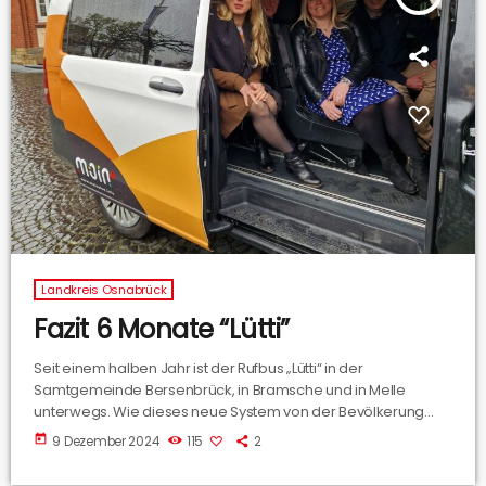
Landkreis Osnabrück
Fazit 6 Monate “Lütti”
Seit einem halben Jahr ist der Rufbus „Lütti“ in der
Samtgemeinde Bersenbrück, in Bramsche und in Melle
unterwegs. Wie dieses neue System von der Bevölkerung
angenommen wird, haben wir mit Malina Kruse-Wiegand
today
9 Dezember 2024
115
2
vom Landkreis Osnabrück besprochen.