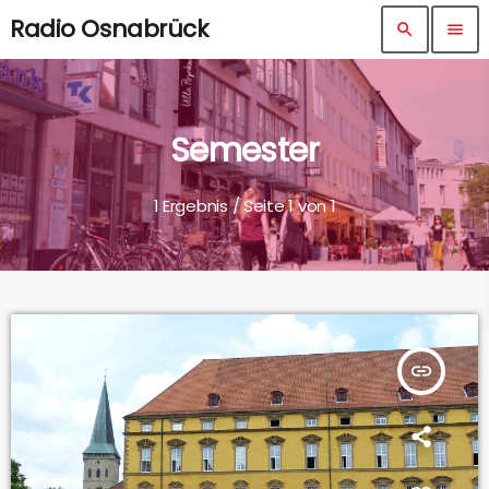
Radio Osnabrück
search
menu
Semester
1 Ergebnis / Seite 1 von 1
insert_link