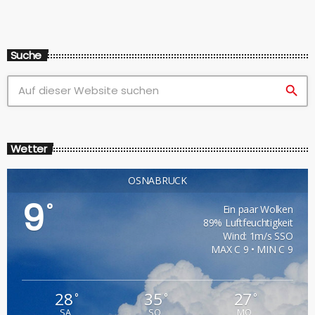
Suche
search
Wetter
OSNABRÜCK
9
°
Ein paar Wolken
89% Luftfeuchtigkeit
Wind: 1m/s SSO
MAX C 9 • MIN C 9
28
35
27
°
°
°
SA
SO
MO