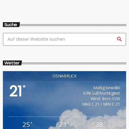
Suche
search
Wetter
OSNABRÜCK
21
°
Mäßig bewölkt
63% Luftfeuchtigkeit
Wind: 3m/s SSW
MAX C 21 • MIN C 21
25
23
28
°
°
°