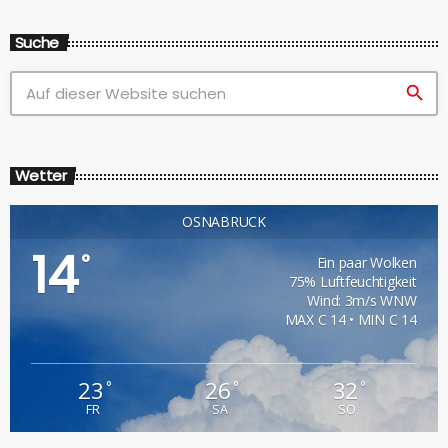
Suche
search
Wetter
OSNABRÜCK
14
°
Ein paar Wolken
75% Luftfeuchtigkeit
Wind: 3m/s WNW
MAX C 14 • MIN C 14
23
26
32
°
°
°
FR
SA
SO