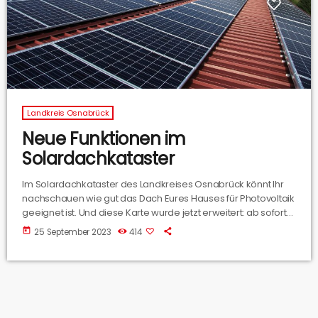
Landkreis Osnabrück
Neue Funktionen im
Solardachkataster
Im Solardachkataster des Landkreises Osnabrück könnt Ihr
nachschauen wie gut das Dach Eures Hauses für Photovoltaik
geeignet ist. Und diese Karte wurde jetzt erweitert: ab sofort
werden auch Flächen über Parkplätzen und von
today
25 September 2023
414
Garagen/Carports berücksichtigt. Wie die Karte funktioniert
hat uns Ingo Große-Kracht vom Landkreis Osnabrück erklärt.
Das Solardachkataster findet Ihr übrigens unter
www.solardachkataster-lkos.de.