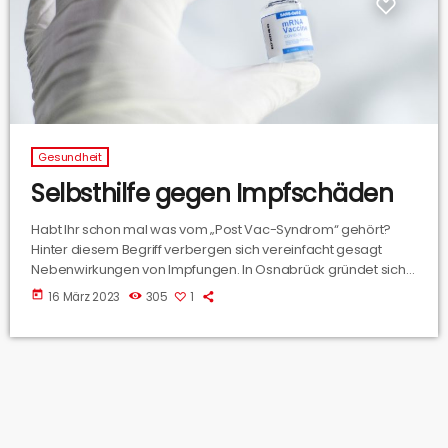
Gesundheit
Selbsthilfe gegen Impfschäden
Habt Ihr schon mal was vom „Post Vac-Syndrom“ gehört?
Hinter diesem Begriff verbergen sich vereinfacht gesagt
Nebenwirkungen von Impfungen. In Osnabrück gründet sich
gerade eine Selbsthilfegruppe, in der sich Betroffene
today
16 März 2023
305
1
untereinander austauschen können. Mit deren Gründerin
Sonja Tschirsch haben wir gesprochen.