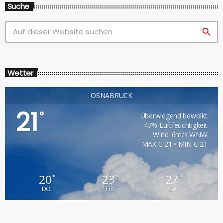
Suche
search
Wetter
OSNABRÜCK
21
°
Überwiegend bewölkt
47% Luftfeuchtigkeit
Wind: 6m/s WNW
MAX C 21 • MIN C 21
20
23
27
°
°
°
DO
FR
SA