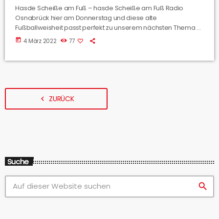
Hasde Scheiße am Fuß – hasde Scheiße am Fuß Radio
Osnabrück hier am Donnerstag und diese alte
Fußballweisheit passt perfekt zu unserem nächsten Thema –
dem SSC Dodesheide – der Sportverein hat nämlich aktuell
today
4 März 2022
77
eine echte Pechsträhne und darüber sprechen wir jetzt mit
Guido Gottwald vom Vorstand.
ZURÜCK
navigate_before
Suche
search