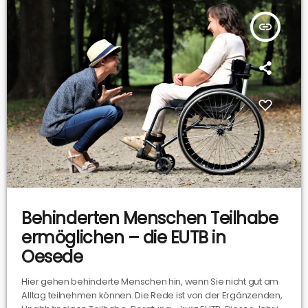
insert_link
Behinderten Menschen Teilhabe
ermöglichen – die EUTB in
Oesede
Hier gehen behinderte Menschen hin, wenn Sie nicht gut am
Alltag teilnehmen können. Die Rede ist von der Ergänzenden,