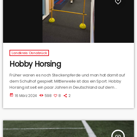
Landkreis Osnabrück
Hobby Horsing
Früher waren es noch Steckenpferde und man hat damit auf
dem Schulhof gespielt. Mittlerweile ist das ein Sport. Hobby
Horsing ist seit ein paar Jahren in Deutschland auf dem
Vormarsch. Wir haben darüber mit der Trainerin der Hobby
today
16 März 2024
598
8
2
Horse Kids Grönegau, Kathrin Möller, gesprochen.
insert_link