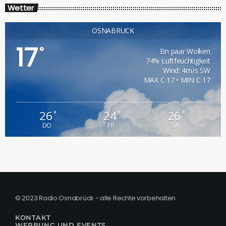
Wetter
OSNABRÜCK
17
°
Ein paar Wolken
74% Luftfeuchtigkeit
Wind: 4m/s SW
MAX C 17 • MIN C 17
26
24
26
°
°
°
DO
FR
SA
© 2023 Radio Osnabrück - alle Rechte vorbehalten
KONTAKT
WERBUNG UND EVENTS