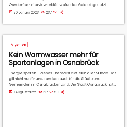
Osnabrück-Interview erklärt wofur das Geld eingesetzt
werden soll.
today
30 Januar 2023
237
Allgemein
Kein Warmwasser mehr für
Sportanlagen in Osnabrück
Energie sparen – dieses Thema ist aktuell in aller Munde. Das
gilt nicht nur für uns, sondern auch für die Städte und
Gemeinden im Osnabrücker Land. Die Stadt Osnabrück hat
sich vor dem Hintergrund der steigenden Energiepreise dazu
today
1 August 2022
127
50
entschlossen in den Sportanlagen kein Warmwasser mehr
zur Verfügung zu stellen. Die Hintergründe hat uns Gerhard
Meyering (Pressesprecher bei der Stadt Osnabrück) erklärt.