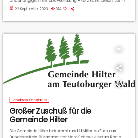
Unabhängigen Teilhabe-Beratung – kurz EUTB. Dieses Jahr ist
eine neue Beratungsstelle der EUTB in Oesede eröffnet
today
22 September 2023
314
worden. Da arbeitet Sophia Elbert. Wir haben mit ihr
gesprochen.
insert_link
Landkreis Osnabrück
Großer Zuschuß für die
Gemeinde Hilter
Die Gemeinde Hilter bekommt rund 1,1 Millonen Euro aus
Bundesmitteln. Bürgermeister Marc Schewski hat im Radio