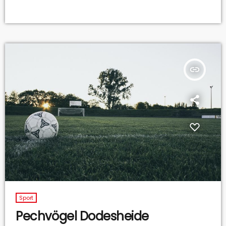
insert_link
Sport
Pechvögel Dodesheide