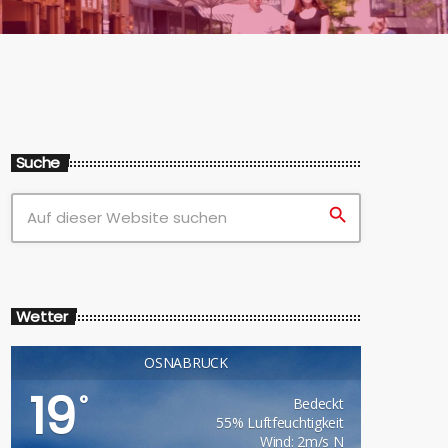
Suche
search
Wetter
OSNABRÜCK
19
°
Bedeckt
55% Luftfeuchtigkeit
Wind: 2m/s N