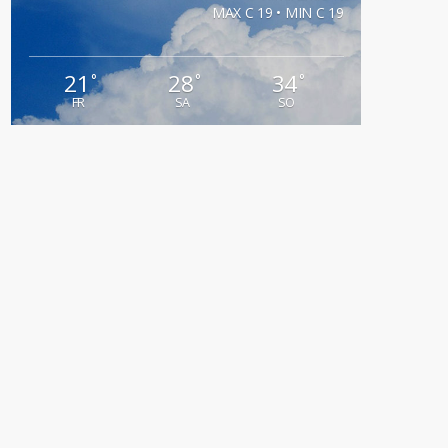
MAX C 19 • MIN C 19
21
28
34
°
°
°
FR
SA
SO