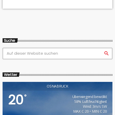
ein kleiner Ausschnitt des Gesprächs im Beitrag.
Suche
search
Wetter
OSNABRÜCK
20
°
Überwiegend bewölkt
58% Luftfeuchtigkeit
Wind: 3m/s SW
MAX C 20 • MIN C 20