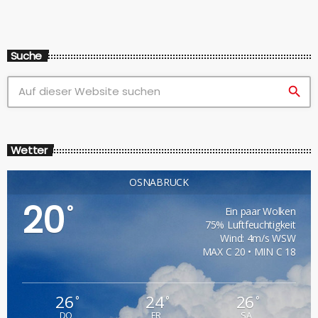
Suche
search
Wetter
OSNABRÜCK
20
°
Ein paar Wolken
75% Luftfeuchtigkeit
Wind: 4m/s WSW
MAX C 20 • MIN C 18
26
24
26
°
°
°
DO
FR
SA