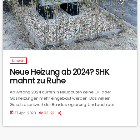
Umwelt
Neue Heizung ab 2024? SHK
mahnt zu Ruhe
Ab Anfang 2024 dürfen in Neubauten keine Öl- oder
Gasheizungen mehr eingebaut werden. Das will ein
Gesetzesentwurf der Bundesregierung. Und auch bei
Sanierungen von alten Heizungen müssen erneuerbare
today
17 April 2023
93
Energien zugeschaltet werden – 65 Prozent der Heizenergie
muss dann aus Erneuerbaren kommen. Wir haben mit Kai
Schaupmann gesprochen, dem Obermeister der Innung
SHK.