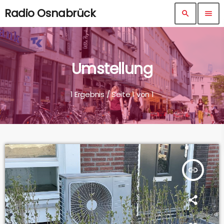
Radio Osnabrück
search
menu
Umstellung
1 Ergebnis / Seite 1 von 1
insert_link