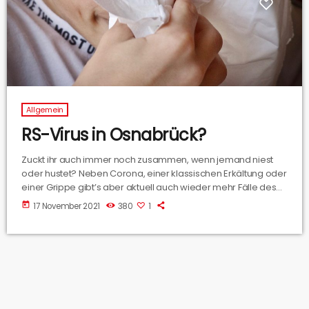
Allgemein
RS-Virus in Osnabrück?
Zuckt ihr auch immer noch zusammen, wenn jemand niest
oder hustet? Neben Corona, einer klassischen Erkältung oder
einer Grippe gibt’s aber aktuell auch wieder mehr Fälle des
RS-Virus. Was das genau ist und wen das vor allem betrifft,
today
17 November 2021
380
1
das besprechen wir jetzt mit Iris Kaiser, sie ist
Funktionsoberärztin am Christlichen Kinderhospital
Osnabrück.