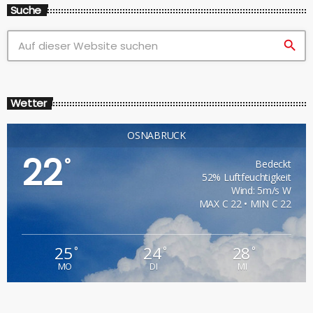
Suche
search
Wetter
OSNABRÜCK
22
°
Bedeckt
52% Luftfeuchtigkeit
Wind: 5m/s W
MAX C 22 • MIN C 22
25
24
28
°
°
°
MO
DI
MI