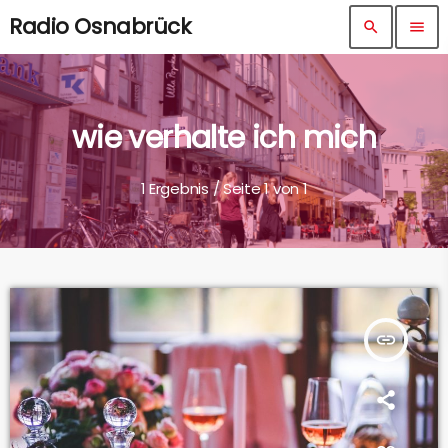
Radio Osnabrück
search
menu
wie verhalte ich mich
1 Ergebnis / Seite 1 von 1
insert_link