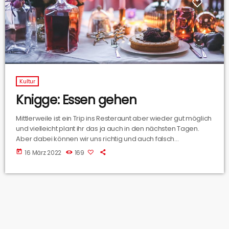
Kultur
Knigge: Essen gehen
Mittlerweile ist ein Trip ins Resteraunt aber wieder gut möglich
und vielleicht plant ihr das ja auch in den nächsten Tagen.
Aber dabei können wir uns richtig und auch falsch
benehmen. Susanne Beckmann, Knigge-Coach aus
today
16 März 2022
169
Osnabrück, hat die Tipps für uns.