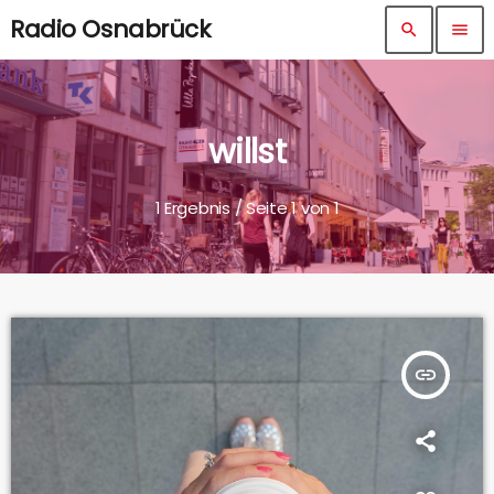
Radio Osnabrück
search
menu
willst
1 Ergebnis / Seite 1 von 1
insert_link