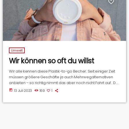
Umwelt
Wir können so oft du willst
Wir alle kennen diese Plastik-to-go Becher. Seit einiger Zeit
müssen größere Geschäfte ja auch Mehrwegalternativen
anbieten – so richtig nimmt das aber noch nicht Fahrt auf. Der
Rat hat eine Imagekampagne und ein Förderprogramm
today
13 Juli 2023
169
1
beschlossen. Und dann ist die Markting Osnabrück rund um
Julia Tepker ins Spiel gekommen.