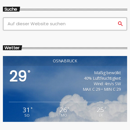
Suche
search
Wetter
OSNABRÜCK
29
°
Mäßig bewölkt
40% Luftfeuchtigkeit
Wind: 4m/s SW
MAX C 29 • MIN C 29
31
26
25
°
°
°
SO
MO
DI