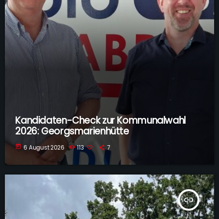
Kandidaten-Check zur Kommunalwahl
2026: Georgsmarienhütte
today
6 August 2026
113
7
insert_link