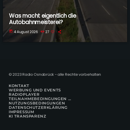
Was macht eigentlich die
Autobahnmeisterei?
today
4 August 2026
27
© 2023 Radio Osnabrück - alle Rechte vorbehalten
KONTAKT
WERBUNG UND EVENTS
RADIOPLAYER
TEILNAHMEBEDINGUNGEN FÜR GEWINNSPIELE
NUTZUNGSBEDINGUNGEN
DATENSCHUTZERKLÄRUNG
IMPRESSUM
KI TRANSPARENZ