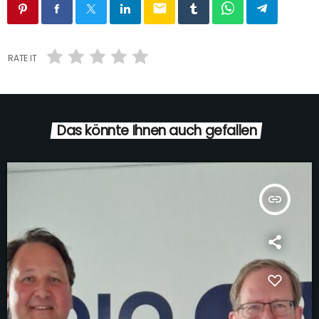
email
RATE IT
Das könnte Ihnen auch gefallen
insert_link