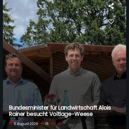
Bundesminister für Landwirtschaft Alois
Rainer besucht Voltlage-Weese
today
5 August 2026
15