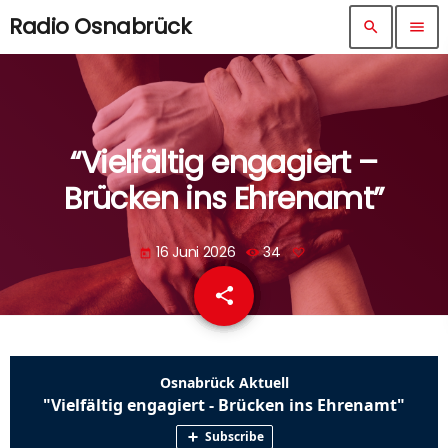
Radio Osnabrück
search
menu
“Vielfältig engagiert –
Brücken ins Ehrenamt”
16 Juni 2026
34
today
share
email