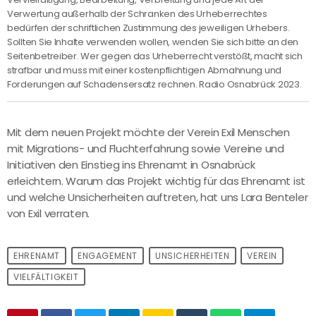
Verwertung außerhalb der Schranken des Urheberrechtes
bedürfen der schriftlichen Zustimmung des jeweiligen Urhebers.
Sollten Sie Inhalte verwenden wollen, wenden Sie sich bitte an den
Seitenbetreiber. Wer gegen das Urheberrecht verstößt, macht sich
strafbar und muss mit einer kostenpflichtigen Abmahnung und
Forderungen auf Schadensersatz rechnen. Radio Osnabrück 2023.
Mit dem neuen Projekt möchte der Verein Exil Menschen
mit Migrations- und Fluchterfahrung sowie Vereine und
Initiativen den Einstieg ins Ehrenamt in Osnabrück
erleichtern. Warum das Projekt wichtig für das Ehrenamt ist
und welche Unsicherheiten auftreten, hat uns Lara Benteler
von Exil verraten.
EHRENAMT
ENGAGEMENT
UNSICHERHEITEN
VEREIN
VIELFÄLTIGKEIT