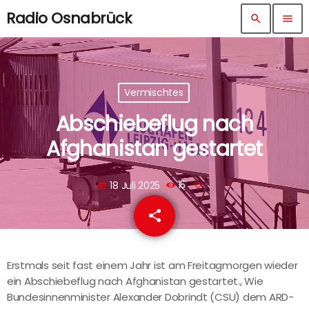
Radio Osnabrück
search
menu
Vermischtes
Abschiebeflug nach
Afghanistan gestartet
18 Juli 2025
15
today
share
email
Erstmals seit fast einem Jahr ist am Freitagmorgen wieder
ein Abschiebeflug nach Afghanistan gestartet., Wie
Bundesinnenminister Alexander Dobrindt (CSU) dem ARD-