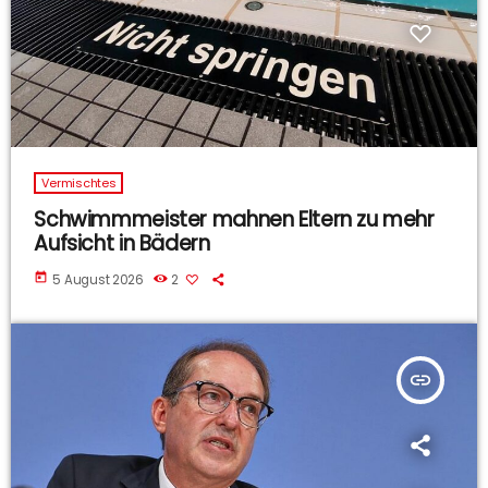
Vermischtes
Schwimmmeister mahnen Eltern zu mehr
Aufsicht in Bädern
today
5 August 2026
2
insert_link