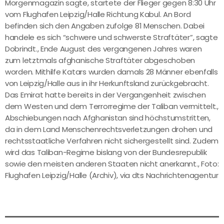
Morgenmagazin sagte, startete der Flieger gegen 8:30 Uhr
vom Flughafen Leipzig/Halle Richtung Kabul. An Bord
befinden sich den Angaben zufolge 81 Menschen. Dabei
handele es sich “schwere und schwerste Straftäter”, sagte
Dobrindt., Ende August des vergangenen Jahres waren
zum letztmals afghanische Straftäter abgeschoben
worden. Mithilfe Katars wurden damals 28 Männer ebenfalls
von Leipzig/Halle aus in ihr Herkunftsland zurückgebracht.
Das Emirat hatte bereits in der Vergangenheit zwischen
dem Westen und dem Terrorregime der Taliban vermittelt.,
Abschiebungen nach Afghanistan sind höchstumstritten,
da in dem Land Menschenrechtsverletzungen drohen und
rechtsstaatliche Verfahren nicht sichergestellt sind. Zudem
wird das Taliban-Regime bislang von der Bundesrepublik
sowie den meisten anderen Staaten nicht anerkannt., Foto:
Flughafen Leipzig/Halle (Archiv), via dts Nachrichtenagentur