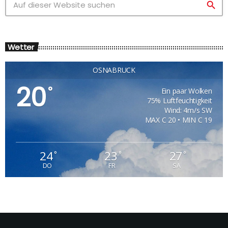
search
Wetter
OSNABRÜCK
20
°
Ein paar Wolken
75% Luftfeuchtigkeit
Wind: 4m/s SW
MAX C 20 • MIN C 19
24
23
27
°
°
°
DO
FR
SA