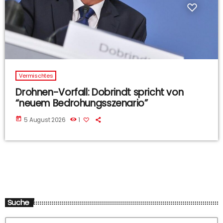
Vermischtes
Drohnen-Vorfall: Dobrindt spricht von
“neuem Bedrohungsszenario”
today
5 August 2026
1
Suche