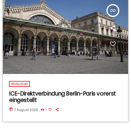
insert_link
Wirtschaft
ICE-Direktverbindung Berlin-Paris vorerst
eingestellt
today
7 August 2026
1