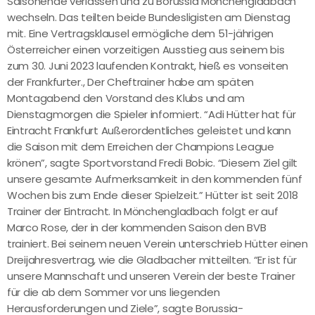
Saisonende verlassen und zu Borussia Mönchengladbach
wechseln. Das teilten beide Bundesligisten am Dienstag
mit. Eine Vertragsklausel ermögliche dem 51-jährigen
Österreicher einen vorzeitigen Ausstieg aus seinem bis
zum 30. Juni 2023 laufenden Kontrakt, hieß es vonseiten
der Frankfurter., Der Cheftrainer habe am späten
Montagabend den Vorstand des Klubs und am
Dienstagmorgen die Spieler informiert. “Adi Hütter hat für
Eintracht Frankfurt Außerordentliches geleistet und kann
die Saison mit dem Erreichen der Champions League
krönen”, sagte Sportvorstand Fredi Bobic. “Diesem Ziel gilt
unsere gesamte Aufmerksamkeit in den kommenden fünf
Wochen bis zum Ende dieser Spielzeit.” Hütter ist seit 2018
Trainer der Eintracht. In Mönchengladbach folgt er auf
Marco Rose, der in der kommenden Saison den BVB
trainiert. Bei seinem neuen Verein unterschrieb Hütter einen
Dreijahresvertrag, wie die Gladbacher mitteilten. “Er ist für
unsere Mannschaft und unseren Verein der beste Trainer
für die ab dem Sommer vor uns liegenden
Herausforderungen und Ziele”, sagte Borussia-