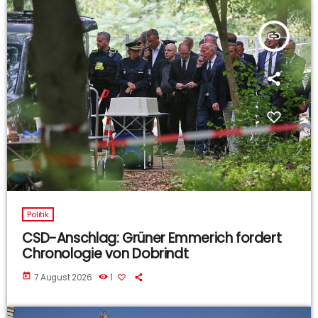
insert_link
Politik
CSD-Anschlag: Grüner Emmerich fordert
Chronologie von Dobrindt
today
7 August 2026
1