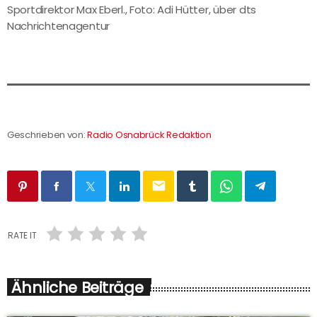
Sportdirektor Max Eberl., Foto: Adi Hütter, über dts
Nachrichtenagentur
Geschrieben von:
Radio Osnabrück Redaktion
email
RATE IT
Ähnliche Beiträge