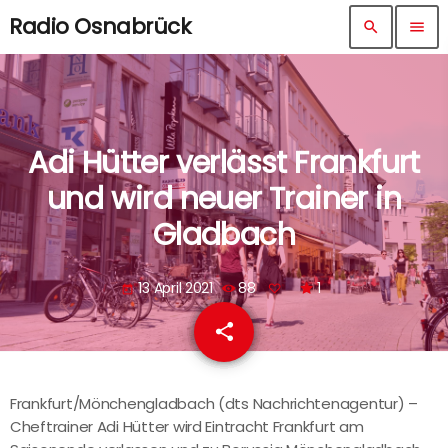
Radio Osnabrück
search
menu
Adi Hütter verlässt Frankfurt
und wird neuer Trainer in
Gladbach
13 April 2021
88
1
today
share
email
Frankfurt/Mönchengladbach (dts Nachrichtenagentur) –
Cheftrainer Adi Hütter wird Eintracht Frankfurt am