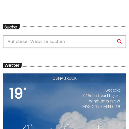
Suche
search
Wetter
OSNABRÜCK
19
°
Bedeckt
61% Luftfeuchtigkeit
Wind: 3m/s NNW
MAX C 19 • MIN C 19
21
27
33
°
°
°