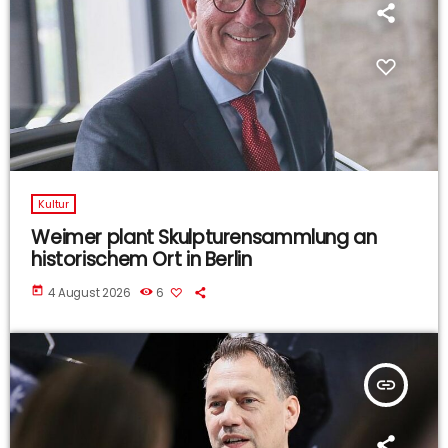
Kultur
Weimer plant Skulpturensammlung an
historischem Ort in Berlin
today
4 August 2026
6
insert_link