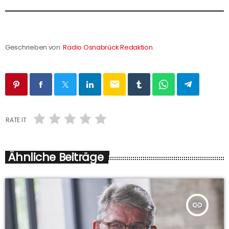
Geschrieben von:
Radio Osnabrück Redaktion
email
RATE IT
Ähnliche Beiträge
insert_link