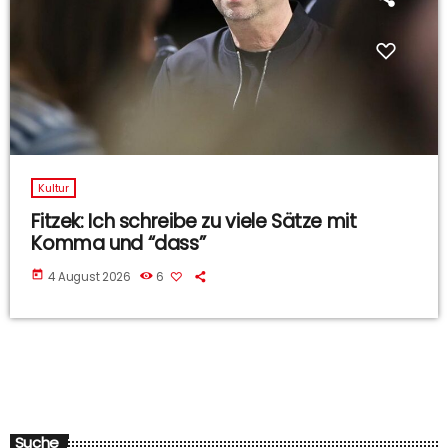
Kultur
Fitzek: Ich schreibe zu viele Sätze mit
Komma und “dass”
today
4 August 2026
6
Suche