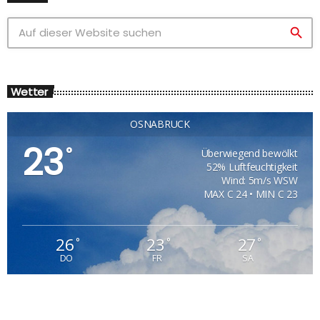
search
Wetter
OSNABRÜCK
23
°
Überwiegend bewölkt
52% Luftfeuchtigkeit
Wind: 5m/s WSW
MAX C 24 • MIN C 23
26
23
27
°
°
°
DO
FR
SA