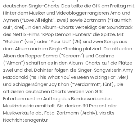
deutschen Single-Charts. Das teilte die GfK am Freitag mit.
Hinter dem Musiker und Videoblogger rangieren Amo und
Aymen (“Love All Night”, zwei) sowie Zartmann (“Tau mich
auf”, drei)., In den Album-Charts verteidigt der Soundtrack
des Netflix-Films “KPop Demon Hunters” die Spitze. Mit
“Golden” (vier) oder “Your Idol” (26) sind zwei Songs aus
dem Album auch im Single-Ranking platziert. Die aktuellen
Alben der Rapper Samra (“Kareem”) und Cashmo
(“Alman”) schaffen es in den Album-Charts auf die Plätze
zwei und drei. Dahinter folgen die Singer-Songwriterin Amy
Macdonald (“Is This What You`ve Been Waiting For”, vier)
und Schlagersänger Jay Khan (“Verdammt”, fünf)., Die
offiziellen deutschen Charts werden von GfK
Entertainment im Auftrag des Bundesverbandes
Musikindustrie ermittelt. Sie decken 90 Prozent aller
Musikverkäufe ab., Foto: Zartmann (Archiv), via dts
Nachrichtenagentur