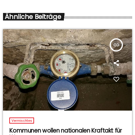
Ähnliche Beiträge
insert_link
Vermischtes
Kommunen wollen nationalen Kraftakt für