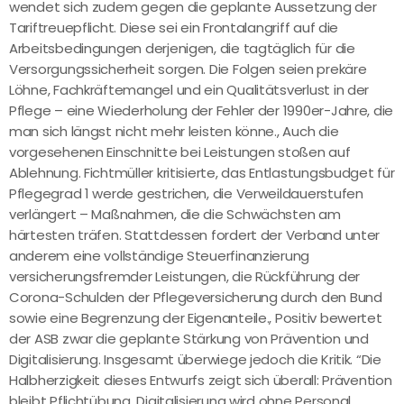
wendet sich zudem gegen die geplante Aussetzung der
Tariftreuepflicht. Diese sei ein Frontalangriff auf die
Arbeitsbedingungen derjenigen, die tagtäglich für die
Versorgungssicherheit sorgen. Die Folgen seien prekäre
Löhne, Fachkräftemangel und ein Qualitätsverlust in der
Pflege – eine Wiederholung der Fehler der 1990er-Jahre, die
man sich längst nicht mehr leisten könne., Auch die
vorgesehenen Einschnitte bei Leistungen stoßen auf
Ablehnung. Fichtmüller kritisierte, das Entlastungsbudget für
Pflegegrad 1 werde gestrichen, die Verweildauerstufen
verlängert – Maßnahmen, die die Schwächsten am
härtesten träfen. Stattdessen fordert der Verband unter
anderem eine vollständige Steuerfinanzierung
versicherungsfremder Leistungen, die Rückführung der
Corona-Schulden der Pflegeversicherung durch den Bund
sowie eine Begrenzung der Eigenanteile., Positiv bewertet
der ASB zwar die geplante Stärkung von Prävention und
Digitalisierung. Insgesamt überwiege jedoch die Kritik. “Die
Halbherzigkeit dieses Entwurfs zeigt sich überall: Prävention
bleibt Pflichtübung, Digitalisierung wird ohne Personal