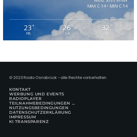
Wind: 3m/s WNW
MAX C 14 • MIN C 14
23
26
32
°
°
°
FR
SA
SO
© 2023 Radio Osnabrück - alle Rechte vorbehalten
KONTAKT
WERBUNG UND EVENTS
RADIOPLAYER
TEILNAHMEBEDINGUNGEN FÜR GEWINNSPIELE
NUTZUNGSBEDINGUNGEN
DATENSCHUTZERKLÄRUNG
IMPRESSUM
KI TRANSPARENZ