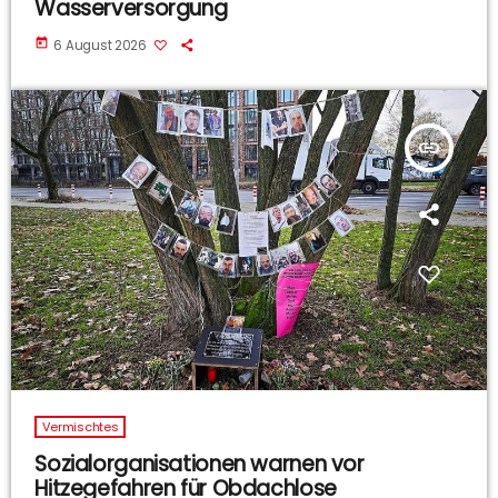
Wasserversorgung
today
6 August 2026
insert_link
Vermischtes
Sozialorganisationen warnen vor
Hitzegefahren für Obdachlose