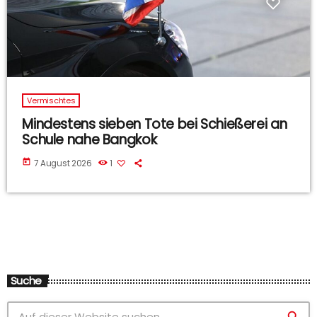
Vermischtes
Mindestens sieben Tote bei Schießerei an
Schule nahe Bangkok
today
7 August 2026
1
Suche
search