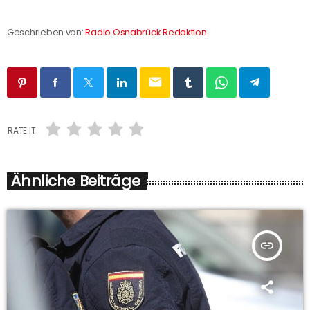
Geschrieben von:
Radio Osnabrück Redaktion
email
RATE IT
Ähnliche Beiträge
insert_link