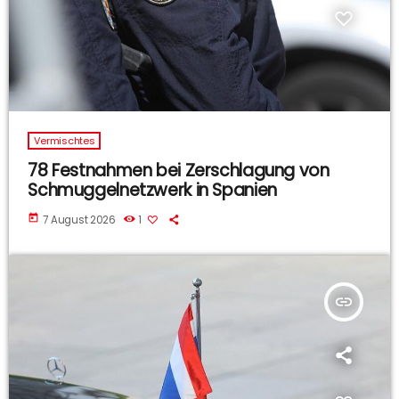
Vermischtes
78 Festnahmen bei Zerschlagung von
Schmuggelnetzwerk in Spanien
today
7 August 2026
1
insert_link