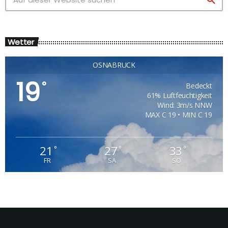
Wetter
OSNABRÜCK
19
°
Bedeckt
61% Luftfeuchtigkeit
Wind: 3m/s NNW
MAX C 19 • MIN C 19
21
27
33
°
°
°
FR
SA
SO