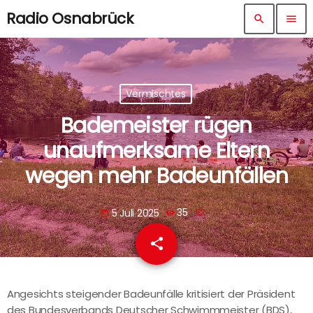
Radio Osnabrück
search
menu
Vermischtes
Bademeister rügen
unaufmerksame Eltern
wegen mehr Badeunfällen
5 Juli 2025
35
today
share
email
Angesichts steigender Badeunfälle kritisiert der Präsident
des Bundesverbands Deutscher Schwimmmeister (BDS),